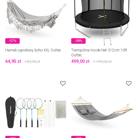
-57%
-58%
Hamak ogrodowy boho XXL Outtec
Trampolina Inside Net 312cm 10ft
Outtec
64,95
zł
499,00
zł
149,95
zł
1 199,00
zł