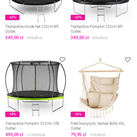
-65%
-65%
Trampolina Inside Net 252cm 8ft
Trampolina Pumpkin 252cm 8ft
Outtec
Outtec
349,00
zł
349,00
zł
999,00
zł
999,00
zł
-58%
-56%
Trampolina Pumpkin 312cm 10ft
Fotel brazylijski, hamak Boho XXL
Outtec
Outtec
499,00
zł
79,95
zł
1 199,00
zł
179,95
zł