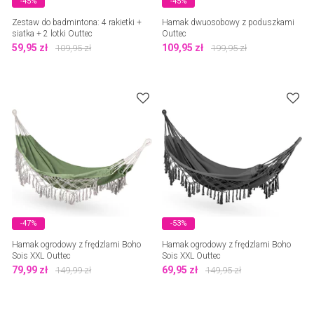
-45%
-45%
Zestaw do badmintona: 4 rakietki +
Hamak dwuosobowy z poduszkami
siatka + 2 lotki Outtec
Outtec
59,95
zł
109,95
zł
109,95
zł
199,95
zł
-47%
-53%
Hamak ogrodowy z frędzlami Boho
Hamak ogrodowy z frędzlami Boho
Sois XXL Outtec
Sois XXL Outtec
79,99
zł
69,95
zł
149,99
zł
149,95
zł