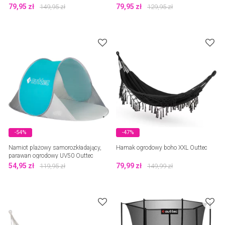
79,95
zł
79,95
zł
149,95
zł
129,95
zł
-54%
-47%
Namiot plażowy samorozkładający,
Hamak ogrodowy boho XXL Outtec
parawan ogrodowy UV50 Outtec
54,95
zł
79,99
zł
119,95
zł
149,99
zł