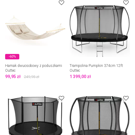
-60%
Hamak dwuosobowy z poduszkami
Trampolina Pumpkin 374cm 12ft
Outtec
Outtec
99,95
zł
1 399,00
zł
249,95
zł