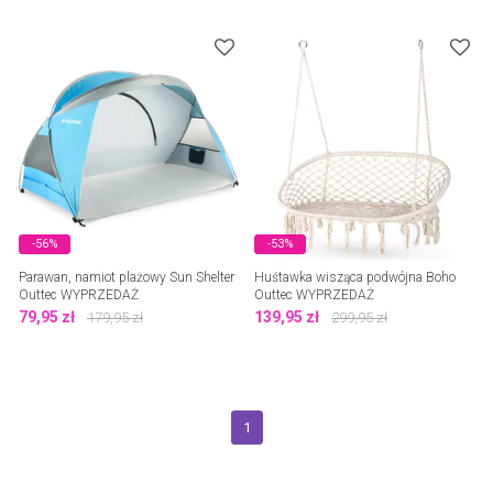
-56%
-53%
Parawan, namiot plażowy Sun Shelter
Huśtawka wisząca podwójna Boho
Outtec WYPRZEDAŻ
Outtec WYPRZEDAŻ
79,95
zł
139,95
zł
179,95
zł
299,95
zł
1