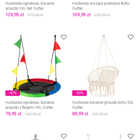
Huśtawka ogrodowa, bocianie
Huśtawka wisząca podwójna Boho
gniazdo XXL Net Outtec
Outtec
129,95
zł
159,95
zł
279,95
zł
299,95
zł
-47%
-55%
Huśtawka ogrodowa, bocianie
Huśtawka bocianie gniazdo boho XXL
gniazdo z flagami XXL Outtec
Outtec
79,95
zł
89,99
zł
149,95
zł
199,95
zł