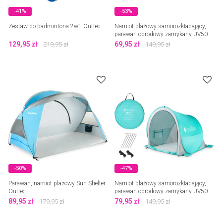
-41%
-53%
Zestaw do badmintona 2w1 Outtec
Namiot plażowy samorozkładający,
parawan ogrodowy zamykany UV50
Outtec
129,95
zł
69,95
zł
219,95
zł
149,95
zł
-50%
-47%
Parawan, namiot plażowy Sun Shelter
Namiot plażowy samorozkładający,
Outtec
parawan ogrodowy zamykany UV50
turquoise Outtec
89,95
zł
79,95
zł
179,95
zł
149,95
zł