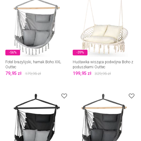
-56%
-39%
Fotel brazylijski, hamak Boho XXL
Huśtawka wisząca podwójna Boho z
Outtec
poduszkami Outtec
79,95
zł
199,95
zł
179,95
zł
329,95
zł