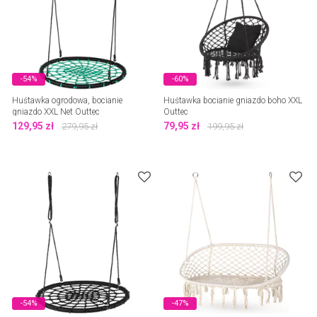
-54%
-60%
Huśtawka ogrodowa, bocianie
Huśtawka bocianie gniazdo boho XXL
gniazdo XXL Net Outtec
Outtec
129,95
zł
79,95
zł
279,95
zł
199,95
zł
-54%
-47%