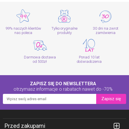
99% naszych klientów
Tylko oryginalne
30 dni na zwrot
nas poleca
produkty
zamówienia
Darmowa dostawa
Ponad 10 lat
od 500zł
doświadczenia
ZAPISZ SIĘ DO NEWSLETTERA
otrzymasz informacje o rabatach
nawet do -70%
Zapisz się
Przed zakupami