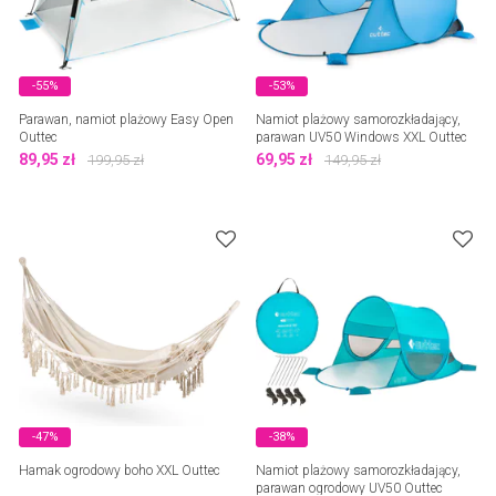
-55%
-53%
Parawan, namiot plażowy Easy Open
Namiot plażowy samorozkładający,
Outtec
parawan UV50 Windows XXL Outtec
89,95
zł
69,95
zł
199,95
zł
149,95
zł
-47%
-38%
Hamak ogrodowy boho XXL Outtec
Namiot plażowy samorozkładający,
parawan ogrodowy UV50 Outtec