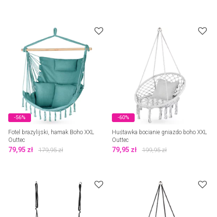
-56%
-60%
Fotel brazylijski, hamak Boho XXL
Huśtawka bocianie gniazdo boho XXL
Outtec
Outtec
79,95
zł
79,95
zł
179,95
zł
199,95
zł