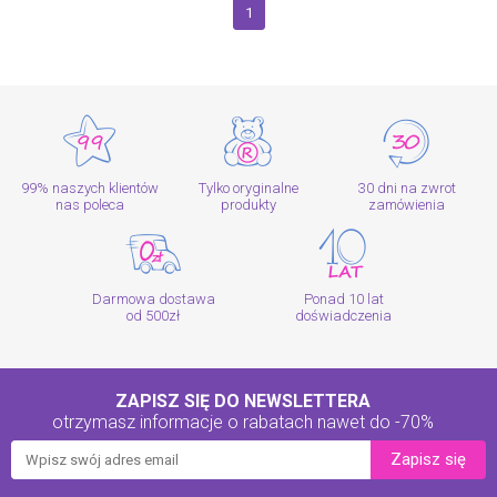
1
99% naszych klientów
Tylko oryginalne
30 dni na zwrot
nas poleca
produkty
zamówienia
Darmowa dostawa
Ponad 10 lat
od 500zł
doświadczenia
ZAPISZ SIĘ DO NEWSLETTERA
otrzymasz informacje o rabatach
nawet do -70%
Zapisz się