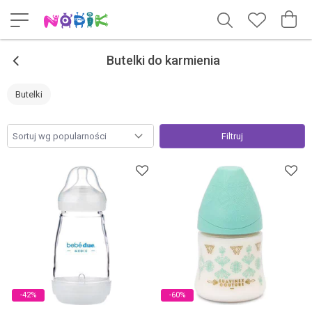
<
Butelki do karmienia
Butelki
Filtruj
-42%
-60%