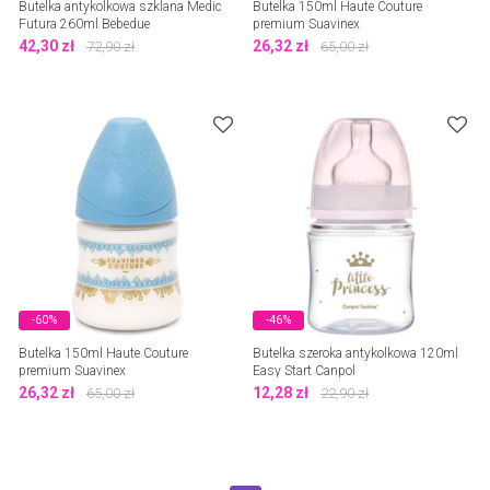
Butelka antykolkowa szklana Medic
Butelka 150ml Haute Couture
Futura 260ml Bebedue
premium Suavinex
42,30
zł
26,32
zł
72,90
zł
65,00
zł
-60%
-46%
Butelka 150ml Haute Couture
Butelka szeroka antykolkowa 120ml
premium Suavinex
Easy Start Canpol
26,32
zł
12,28
zł
65,00
zł
22,90
zł