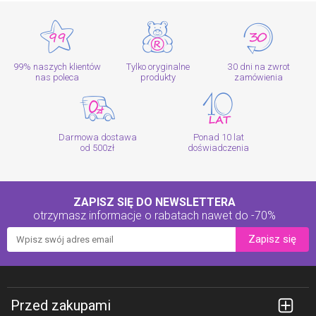
99% naszych klientów
Tylko oryginalne
30 dni na zwrot
nas poleca
produkty
zamówienia
Darmowa dostawa
Ponad 10 lat
od 500zł
doświadczenia
ZAPISZ SIĘ DO NEWSLETTERA
otrzymasz informacje o rabatach
nawet do -70%
Zapisz się
Przed zakupami