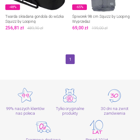
-48%
-65%
Twarda składana gondola do wózka
Śpiworek 98 cm Squizz by Looping
Squizz by Looping
Wyprzedaż
256,81
zł
69,00
zł
489,90
zł
199,00
zł
1
99% naszych klientów
Tylko oryginalne
30 dni na zwrot
nas poleca
produkty
zamówienia
Darmowa dostawa
Ponad 10 lat