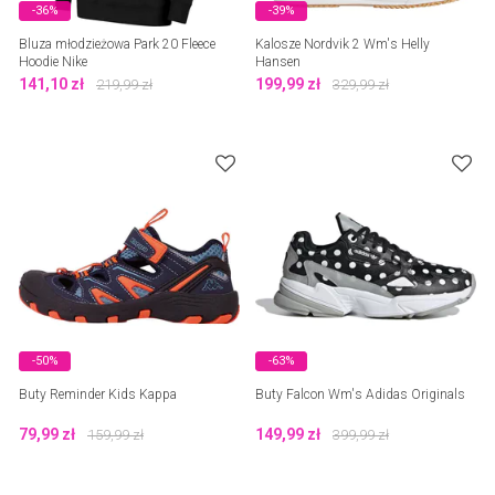
-36%
-39%
Bluza młodzieżowa Park 20 Fleece
Kalosze Nordvik 2 Wm's Helly
Hoodie Nike
Hansen
141,10
zł
199,99
zł
219,99
zł
329,99
zł
-50%
-63%
Buty Reminder Kids Kappa
Buty Falcon Wm's Adidas Originals
79,99
zł
149,99
zł
159,99
zł
399,99
zł