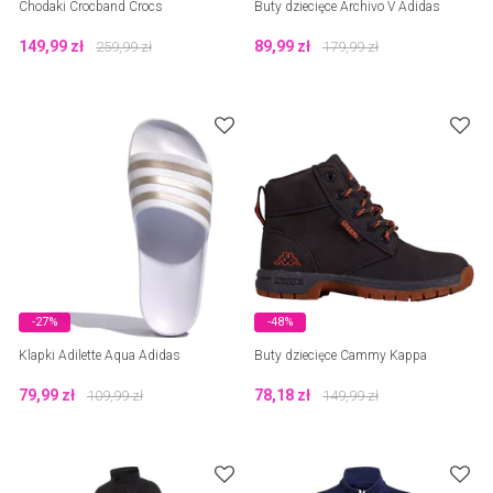
Chodaki Crocband Crocs
Buty dziecięce Archivo V Adidas
149,99
zł
89,99
zł
259,99
zł
179,99
zł
-27%
-48%
Klapki Adilette Aqua Adidas
Buty dziecięce Cammy Kappa
79,99
zł
78,18
zł
109,99
zł
149,99
zł