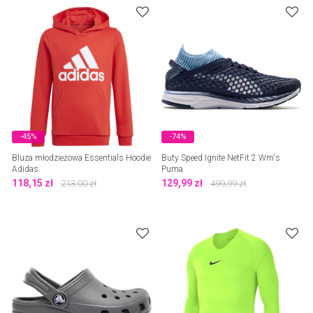
-45%
-74%
Bluza młodzieżowa Essentials Hoodie
Buty Speed Ignite NetFit 2 Wm's
Adidas
Puma
118,15
zł
129,99
zł
213,00
zł
499,99
zł