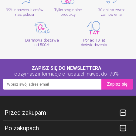
99% naszych klientów
Tylko oryginalne
30 dni na zwrot
nas poleca
produkty
zamówienia
Darmowa dostawa
Ponad 10 lat
od 500zł
doświadczenia
ZAPISZ SIĘ DO NEWSLETTERA
otrzymasz informacje o rabatach
nawet do -70%
Zapisz się
Przed zakupami
Po zakupach