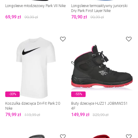
Longsleeve młodzieżowy Park VII Nike
Longsleeve termoaktywny juniorski
Dry Park First Layer Nike
69,99
zł
70,90
zł
99,99
zł
99,99
zł
-33%
-55%
Koszulka dziecięca Dri-Fit Park 20
Buty dziecięce HJZ21 JOBMW251
Nike
4F
79,99
zł
149,99
zł
119,99
zł
329,99
zł