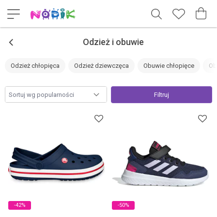
<
Odzież i obuwie
Odzież chłopięca
Odzież dziewczęca
Obuwie chłopięce
Ob
Filtruj
-42%
-50%