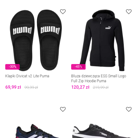
-30%
-45%
Klapki Divicat v2 Lite Puma
Bluza dziewczęca ESS Small Logo
Full Zip Hoodie Puma
69,99
zł
120,27
zł
99,99
zł
219,99
zł