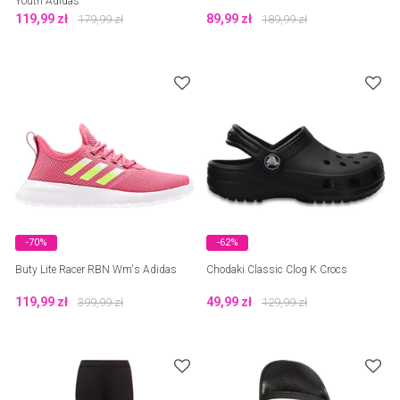
Youth Adidas
119,99
zł
89,99
zł
179,99
zł
189,99
zł
-70%
-62%
Buty Lite Racer RBN Wm's Adidas
Chodaki Classic Clog K Crocs
119,99
zł
49,99
zł
399,99
zł
129,99
zł