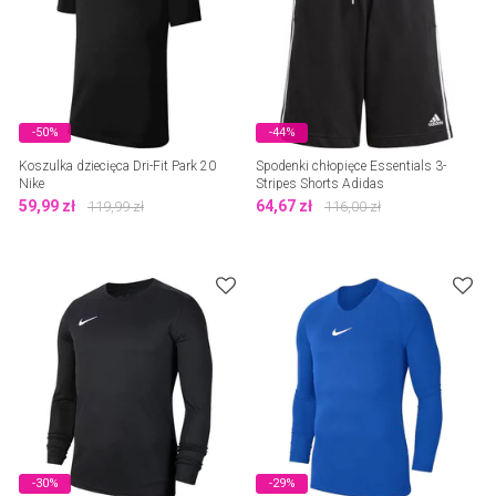
-50%
-44%
Koszulka dziecięca Dri-Fit Park 20
Spodenki chłopięce Essentials 3-
Nike
Stripes Shorts Adidas
59,99
zł
64,67
zł
119,99
zł
116,00
zł
-30%
-29%