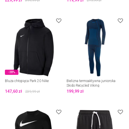
229,99
zł
119,99
zł
399,99
zł
219,99
zł
-38%
Bluza chłopięca Park 20 Nike
Bielizna termoaktywna juniorska
Skido Recycled Viking
147,60
zł
199,99
zł
239,99
zł