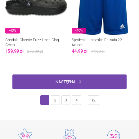
-43%
-40%
Chodaki Classic Fuzz-Lined Clog
Spodenki juniorskie Entrada 22
Crocs
Adidas
159,99
zł
44,99
zł
279,99
zł
74,99
zł
NASTĘPNA
1
2
3
4
12
...