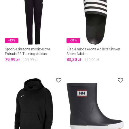
-43%
-31%
Spodnie dresowe młodzieżowe
Klapki młodzieżowe Adilette Shower
Entrada 22 Training Adidas
Slides Adidas
79,99
zł
83,30
zł
139,99
zł
119,99
zł