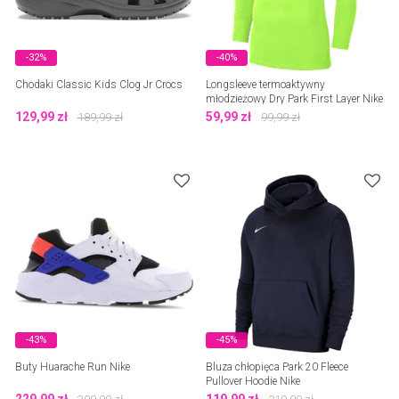
-32%
-40%
Chodaki Classic Kids Clog Jr Crocs
Longsleeve termoaktywny
młodzieżowy Dry Park First Layer Nike
129,99
zł
59,99
zł
189,99
zł
99,99
zł
-43%
-45%
Buty Huarache Run Nike
Bluza chłopięca Park 20 Fleece
Pullover Hoodie Nike