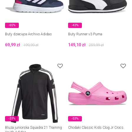
-65%
-43%
Buty dziecięce Archivo Adidas
Buty Runner v3 Puma
69,99
zł
149,10
zł
199,99
zł
259,99
zł
-33%
-53%
Bluza juniorska Squadra 21 Training
Chodaki Classic Kids Clog Jr Crocs