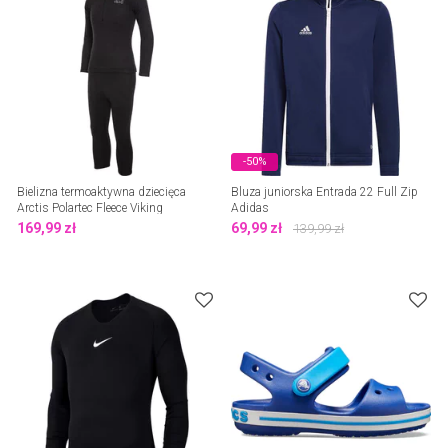
-50%
Bielizna termoaktywna dziecięca
Bluza juniorska Entrada 22 Full Zip
Arctis Polartec Fleece Viking
Adidas
169,99
zł
69,99
zł
139,99
zł