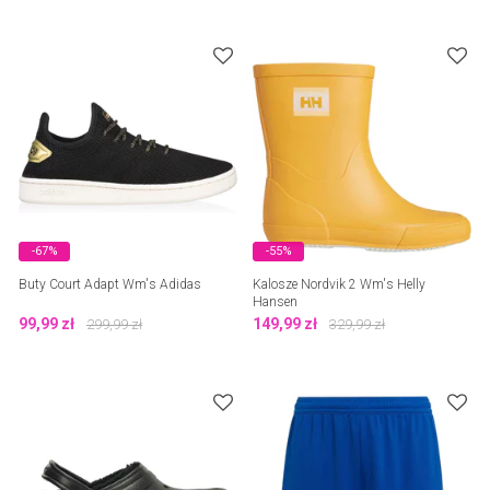
-67%
-55%
Buty Court Adapt Wm's Adidas
Kalosze Nordvik 2 Wm's Helly
Hansen
99,99
zł
149,99
zł
299,99
zł
329,99
zł