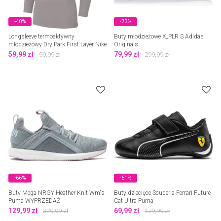
-40%
-73%
Longsleeve termoaktywny
Buty młodzieżowe X_PLR S Adidas
młodzieżowy Dry Park First Layer Nike
Originals
59,99
zł
79,99
zł
99,99
zł
299,99
zł
-66%
-61%
Buty Mega NRGY Heather Knit Wm's
Buty dziecięce Scuderia Ferrari Future
Puma WYPRZEDAŻ
Cat Ultra Puma
129,99
zł
69,99
zł
379,99
zł
179,99
zł