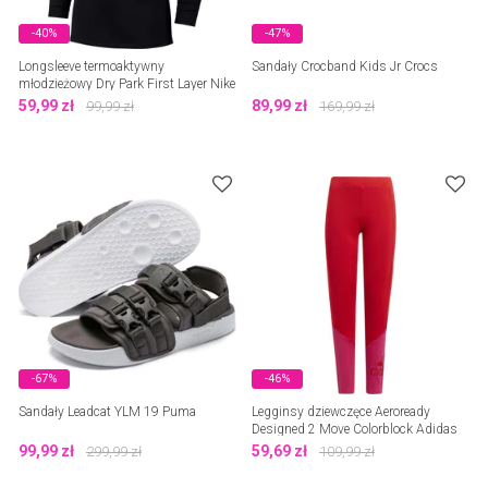
-40%
-47%
Longsleeve termoaktywny
Sandały Crocband Kids Jr Crocs
młodzieżowy Dry Park First Layer Nike
59,99
zł
89,99
zł
99,99
zł
169,99
zł
-67%
-46%
Sandały Leadcat YLM 19 Puma
Legginsy dziewczęce Aeroready
Designed 2 Move Colorblock Adidas
99,99
zł
59,69
zł
299,99
zł
109,99
zł