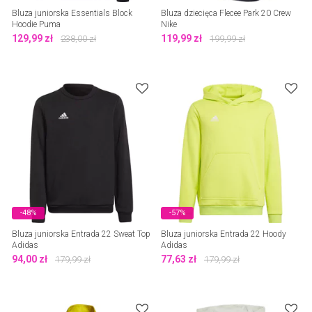
Bluza juniorska Essentials Block
Bluza dziecięca Flecee Park 20 Crew
Hoodie Puma
Nike
129,99
zł
119,99
zł
238,00
zł
199,99
zł
-48%
-57%
Bluza juniorska Entrada 22 Sweat Top
Bluza juniorska Entrada 22 Hoody
Adidas
Adidas
94,00
zł
77,63
zł
179,99
zł
179,99
zł