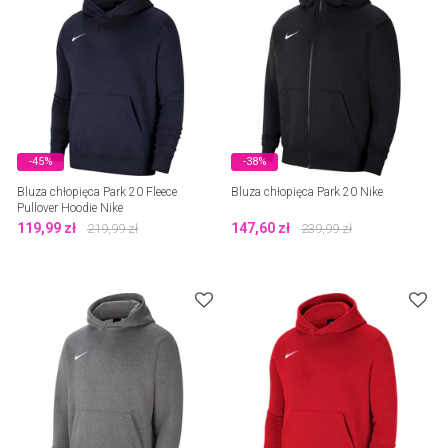
-45%
-38%
Bluza chłopięca Park 20 Fleece
Bluza chłopięca Park 20 Nike
Pullover Hoodie Nike
119,99
zł
147,60
zł
219,99
zł
239,99
zł