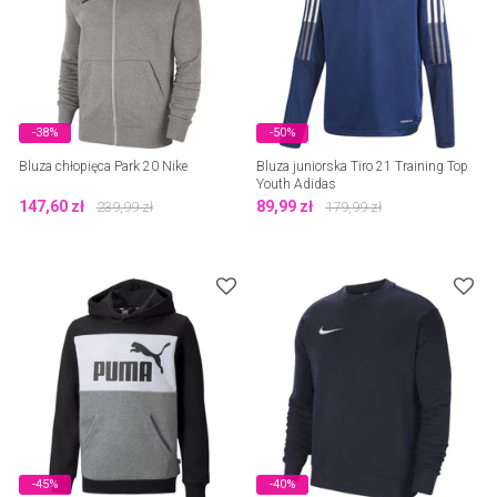
-38%
-50%
Bluza chłopięca Park 20 Nike
Bluza juniorska Tiro 21 Training Top
Youth Adidas
147,60
zł
89,99
zł
239,99
zł
179,99
zł
-45%
-40%