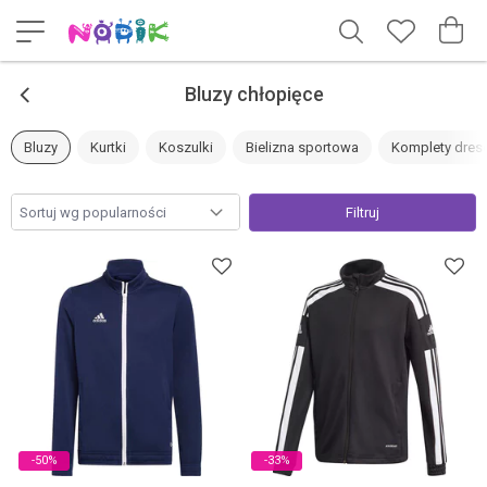
<
Bluzy chłopięce
Bluzy
Kurtki
Koszulki
Bielizna sportowa
Komplety dre
Filtruj
-50%
-33%