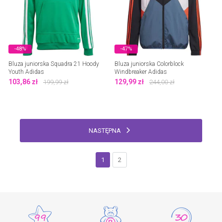
-48%
-47%
Bluza juniorska Squadra 21 Hoody
Bluza juniorska Colorblock
Youth Adidas
Windbreaker Adidas
103,86
zł
129,99
zł
199,99
zł
244,00
zł
NASTĘPNA
1
2