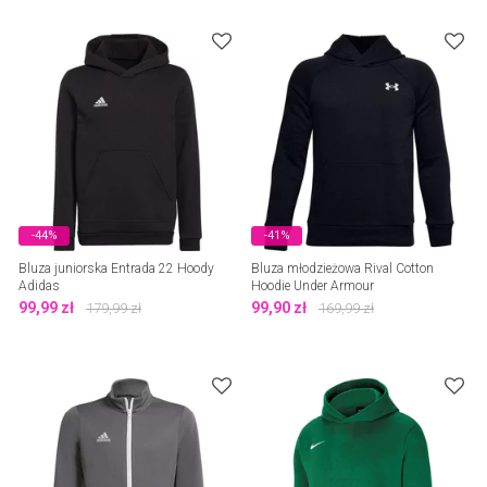
-44%
-41%
Bluza juniorska Entrada 22 Hoody
Bluza młodzieżowa Rival Cotton
Adidas
Hoodie Under Armour
99,99
zł
99,90
zł
179,99
zł
169,99
zł