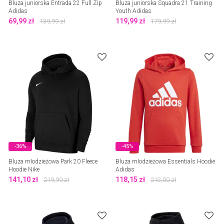
Bluza juniorska Entrada 22 Full Zip
Bluza juniorska Squadra 21 Training
Adidas
Youth Adidas
69,99
zł
119,99
zł
139,99
zł
179,99
zł
-36%
-45%
Bluza młodzieżowa Park 20 Fleece
Bluza młodzieżowa Essentials Hoodie
Hoodie Nike
Adidas
141,10
zł
118,15
zł
219,99
zł
213,00
zł