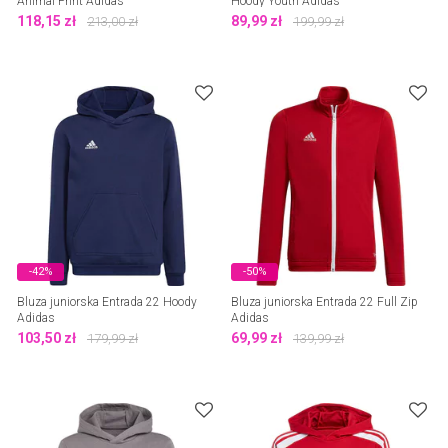
Animal Print Adidas
Hoody Youth Adidas
118,15
zł
89,99
zł
213,00
zł
199,99
zł
-42%
-50%
Bluza juniorska Entrada 22 Hoody
Bluza juniorska Entrada 22 Full Zip
Adidas
Adidas
103,50
zł
69,99
zł
179,99
zł
139,99
zł