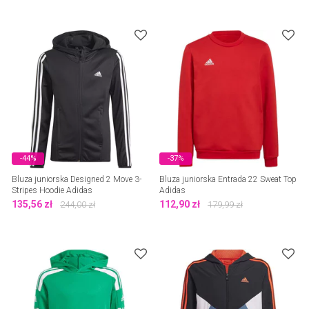
-44%
-37%
Bluza juniorska Designed 2 Move 3-
Bluza juniorska Entrada 22 Sweat Top
Stripes Hoodie Adidas
Adidas
135,56
zł
112,90
zł
244,00
zł
179,99
zł