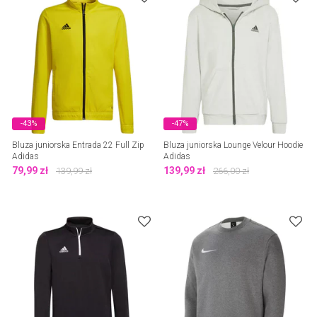
-43%
-47%
Bluza juniorska Entrada 22 Full Zip
Bluza juniorska Lounge Velour Hoodie
Adidas
Adidas
79,99
zł
139,99
zł
139,99
zł
266,00
zł