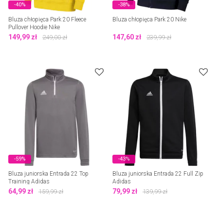
-40%
-38%
Bluza chłopięca Park 20 Fleece
Bluza chłopięca Park 20 Nike
Pullover Hoodie Nike
149,99
zł
147,60
zł
249,00
zł
239,99
zł
-59%
-43%
Bluza juniorska Entrada 22 Top
Bluza juniorska Entrada 22 Full Zip
Training Adidas
Adidas
64,99
zł
79,99
zł
159,99
zł
139,99
zł