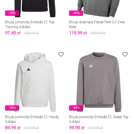
-39%
-40%
Bluza juniorska Entrada 22 Top
Bluza dziecięca Flecee Park 20 Crew
Training Adidas
Nike
97,40
zł
119,99
zł
159,99
zł
199,99
zł
-50%
-44%
Bluza juniorska Entrada 22 Hoody
Bluza juniorska Entrada 22 Sweat Top
Adidas
Adidas
89,99
zł
99,90
zł
179,99
zł
179,99
zł