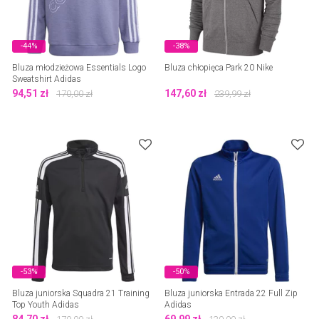
-44%
-38%
Bluza młodzieżowa Essentials Logo
Bluza chłopięca Park 20 Nike
Sweatshirt Adidas
94,51
zł
147,60
zł
170,00
zł
239,99
zł
-53%
-50%
Bluza juniorska Squadra 21 Training
Bluza juniorska Entrada 22 Full Zip
Top Youth Adidas
Adidas