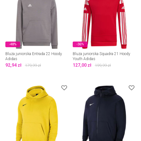
-48%
-36%
Bluza juniorska Entrada 22 Hoody
Bluza juniorska Squadra 21 Hoody
Adidas
Youth Adidas
92,94
zł
127,00
zł
179,99
zł
199,99
zł