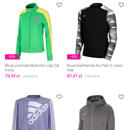
-65%
-42%
Bluza juniorska Multicolor Logo Cat
Bluza bramkarska Dry Park IV Junior
Puma
Nike
79,99
zł
87,47
zł
229,99
zł
149,99
zł