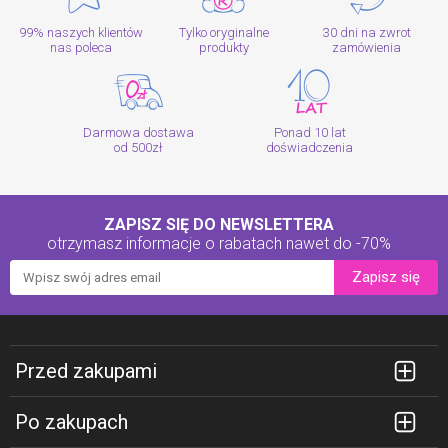
99% naszych klientów
Tylko oryginalne
30 dni na zwrot
nas poleca
produkty
zamówienia
Darmowa dostawa
Ponad 10 lat
od 500zł
doświadczenia
ZAPISZ SIĘ DO NEWSLETTERA
otrzymasz informacje o rabatach
nawet do -70%
Zapisz się
Przed zakupami
Po zakupach