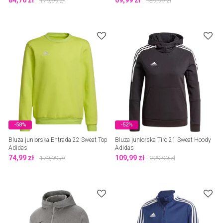
84,70
zł
69,99
zł
179,99
zł
139,99
zł
-58%
-52%
Bluza juniorska Entrada 22 Sweat Top
Bluza juniorska Tiro 21 Sweat Hoody
Adidas
Adidas
74,99
zł
109,99
zł
179,99
zł
229,99
zł