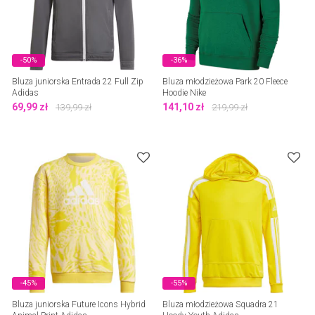
-50%
-36%
Bluza juniorska Entrada 22 Full Zip
Bluza młodzieżowa Park 20 Fleece
Adidas
Hoodie Nike
69,99
zł
141,10
zł
139,99
zł
219,99
zł
-45%
-55%
Bluza juniorska Future Icons Hybrid
Bluza młodzieżowa Squadra 21