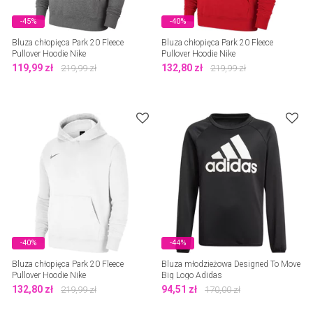
-45%
-40%
Bluza chłopięca Park 20 Fleece
Bluza chłopięca Park 20 Fleece
Pullover Hoodie Nike
Pullover Hoodie Nike
119,99
zł
132,80
zł
219,99
zł
219,99
zł
-40%
-44%
Bluza chłopięca Park 20 Fleece
Bluza młodzieżowa Designed To Move
Pullover Hoodie Nike
Big Logo Adidas
132,80
zł
94,51
zł
219,99
zł
170,00
zł