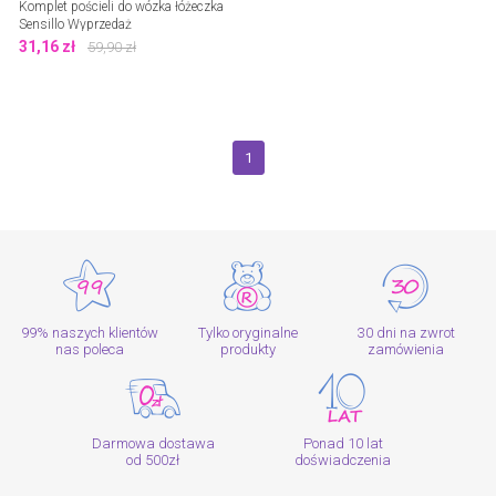
Komplet pościeli do wózka łóżeczka
Sensillo Wyprzedaż
31,16
zł
59,90
zł
1
99% naszych klientów
Tylko oryginalne
30 dni na zwrot
nas poleca
produkty
zamówienia
Darmowa dostawa
Ponad 10 lat
od 500zł
doświadczenia