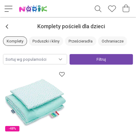
<
Komplety pościeli dla dzieci
Komplety
Poduszki i kliny
Prześcieradła
Ochraniacze
Filtruj
-48%