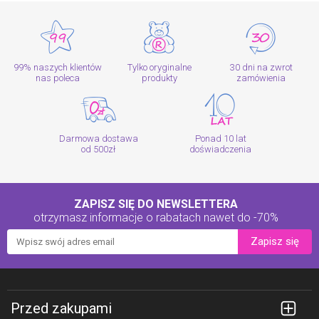
99% naszych klientów
Tylko oryginalne
30 dni na zwrot
nas poleca
produkty
zamówienia
Darmowa dostawa
Ponad 10 lat
od 500zł
doświadczenia
ZAPISZ SIĘ DO NEWSLETTERA
otrzymasz informacje o rabatach
nawet do -70%
Zapisz się
Przed zakupami