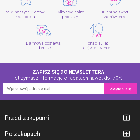
99% naszych klientów
Tylko oryginalne
30 dni na zwrot
nas poleca
produkty
zamówienia
Darmowa dostawa
Ponad 10 lat
od 500zł
doświadczenia
ZAPISZ SIĘ DO NEWSLETTERA
otrzymasz informacje o rabatach
nawet do -70%
Zapisz się
Przed zakupami
Po zakupach