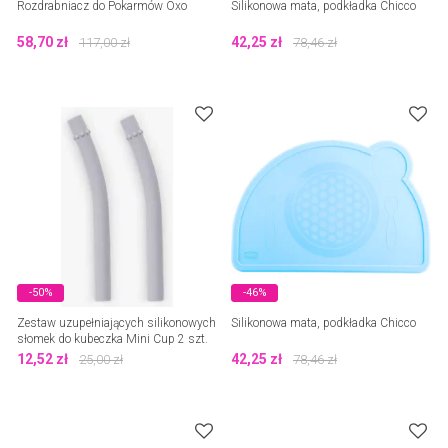
Rozdrabniacz do Pokarmów Oxo
Silikonowa mata, podkładka Chicco
58,70
zł
42,25
zł
117,00
zł
78,46
zł
-50%
-46%
Zestaw uzupełniających silikonowych
Silikonowa mata, podkładka Chicco
słomek do kubeczka Mini Cup 2 szt.
EZPZ
12,52
zł
42,25
zł
25,00
zł
78,46
zł