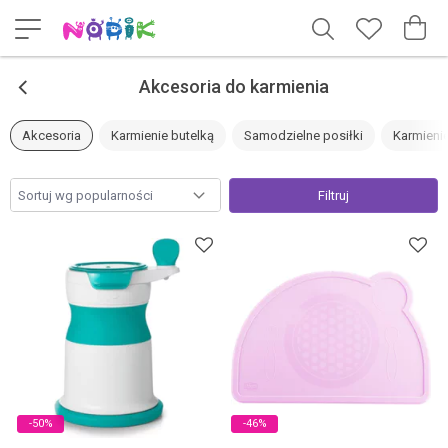
<
Akcesoria do karmienia
Akcesoria
Karmienie butelką
Samodzielne posiłki
Karmienie
Filtruj
-50%
-46%