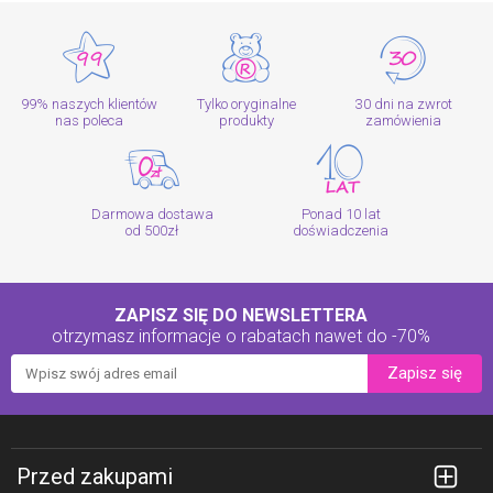
99% naszych klientów
Tylko oryginalne
30 dni na zwrot
nas poleca
produkty
zamówienia
Darmowa dostawa
Ponad 10 lat
od 500zł
doświadczenia
ZAPISZ SIĘ DO NEWSLETTERA
otrzymasz informacje o rabatach
nawet do -70%
Zapisz się
Przed zakupami