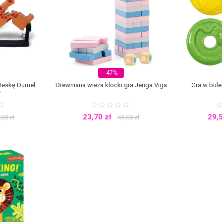
ej sięga po gry planszowe dla dzieci starszych. Nauka poprzez zabawę jest 
awiąc.
Kultowe planszówki powracają
Popularność gier planszowych dla dziec
 znajdują się Scrabble, Monopoly oraz Grzybobranie, które doczekało się w
iny - gra przyniesie wiele radości zarówno maluchom, jak i rodzicom, którz
flektorów. To doskonały sposób na spędzenie czasu z rodziną i bliskimi. Na
, którzy poprzez nutkę rywalizacji zacieśnią więzy oraz staną się sobie jeszcze
, które można zabrać ze sobą w podróż. Długa jazda pociągiem czy samochodem n
ą na miejsce w lepszych humorach. Gry podróżne zajmują niewiele miejsca w 
naszego sklepu znajdziesz produkty renomowanych marek: Habsro, Dumel Discover
-47%
Deskę Dumel
Drewniana wieża klocki gra Jenga Viga
Gra w bule
y
23,70
zł
29,
,00
zł
45,00
zł