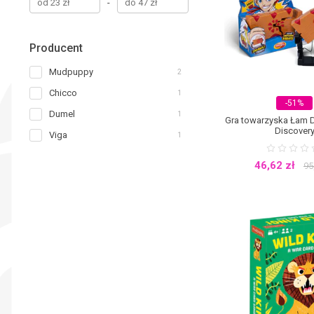
-
przyszłości maluch chętni
wspaniale się przy tym b
dla dzieci w różnym wieku
propozycją dla całej rodz
Producent
znajdują się w świetle re
czas dla wszystkich graczy
Mudpuppy
2
znajdzie się wiele tytułów
a członkowie rodziny dotr
Chicco
1
przedszkolaka.
W ofercie 
-51%
Dumel
1
Gra towarzyska Łam 
Discover
Viga
1
46,62
zł
95