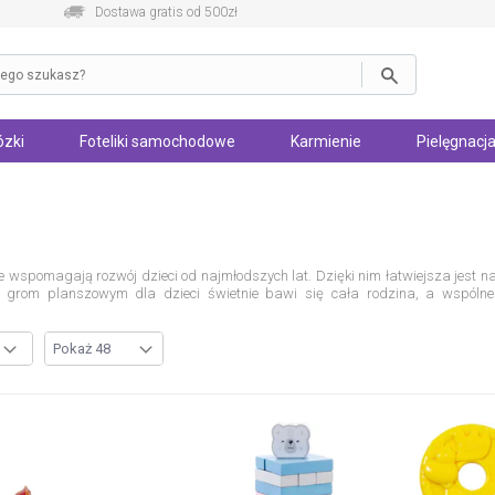
Dostawa gratis od 500zł
zki
Foteliki samochodowe
Karmienie
Pielęgnacja
 wspomagają rozwój dzieci od najmłodszych lat. Dzięki nim łatwiejsza jest nau
i grom planszowym dla dzieci świetnie bawi się cała rodzina, a wspólne
ych dzieci są przystosowane do wieku maluchów, dzięki czemu zabawa jest dl
ości. Proste gry dla dzieci polegają na łowieniu rybek, wciskaniu odpowiedni
z rodzicami, zarówno w sposób wskazany przez producenta gry dla dzieci, jak 
edukacyjne gry dla małych dzieci
sięgają nawet rodzice 12-miesięcznych niem
oić z kostką do gry. Dzięki temu dziecko poczuje się pewniej i chętniej zaangaż
bawy dla starszaków i nastolatków. Można po nie sięgać nawet gdy dziecko koń
ć logicznego myślenia i motorykę.
Układanki dla maluchów
w formie kolorowych
nszowe, a także lepiej radzi sobie z zabawami wymagającymi liczenia oraz łą
zą się liczyć, mogą sięgać po proste gry planszowe dla dzieci.
Planszó
czy szukaniu par identycznych obrazków.
Gra memory dla dzieci
i inne kult
ich rozwój umysłowy. Wśród gier dla dzieci w wieku przedszkolnym dostępne