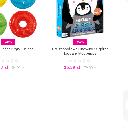
niezwykle skuteczna. Twoje dziecko będzie stymulowało korę mózgową,
i jest wysoka, pomimo upływu lat. Wśród najczęściej wybieranych gier
ielu wersji dla młodszych i starszych graczy. Kultowe planszówki są
y przypomną sobie własne dzieciństwo.
Obecnie gry planszowe znowu
wet najmłodsi domownicy mogą włączyć się w zabawę. Będzie to radosny
 bliżsi.
Zabawa w czasie podróży
Wśród gier planszowych dla dzieci
udzi dzieci, lecz gry towarzyskie sprawiają, że podróż minie szybciej,
bagażu, dzięki czemu mieszczą się nawet w małej torebce lub plecaku
y, Mudpuppy, Rebel, Trefl i wiele innych.
-46%
-54%
 Leśne Krążki Chicco
Gra zespołowa Pingwiny na górze
lodowej Mudpuppy
57
zł
36,59
zł
54,91
zł
79,00
zł