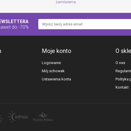
zamówienia
NEWSLETTERA
nawet do -70%
h
Moje konto
O skl
Logowanie
O nas
Mój schowek
Regulam
Ustawienia konta
Polityka
Kontakt