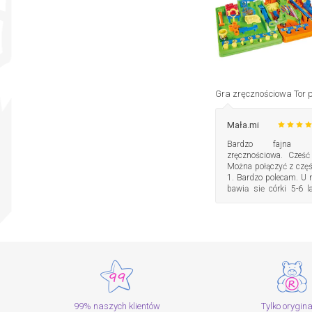
Mała.mi
Bardzo fajna g
zręcznościowa. Cześć
Można połączyć z częś
1. Bardzo polecam. U 
bawią się córki 5-6 la
syn 10 lat.
99% naszych klientów
Tylko orygin