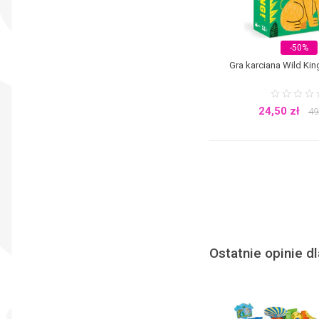
-50%
Gra karciana Wild K
24,50
zł
49
Ostatnie opinie dl