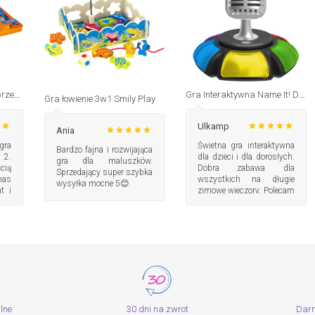
Gra zręcznościowa Tor przeszkód 2.0 Tomy
Gra Interaktywna Name It! Dumel Discovery
Gra łowienie 3w1 Smily Play
Ulkamp
Ania
ra
Świetna gra interaktywna
Bardzo fajna i rozwijająca
 2.
dla dzieci i dla dorosłych.
gra dla maluszków.
cią
Dobra zabawa dla
Sprzedający super szybka
nas
wszystkich na długie
wysyłka mocne 5😊
t i
zimowe wieczory. Polecam
:)
alne
30 dni na zwrot
Dar