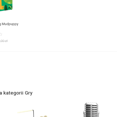
ing Mudpuppy
,00
zł
a kategorii Gry