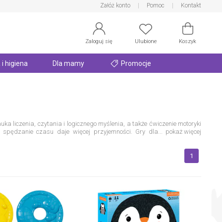
Załóż konto
Pomoc
Kontakt
Zaloguj się
Ulubione
Koszyk
 i higiena
Dla mamy
Promocje
ka liczenia, czytania i logicznego myślenia, a także ćwiczenie motoryki
 spędzanie czasu daje więcej przyjemności.
Gry dla
...
pokaż więcej
a nich zrozumiała, a dzieci mające mniej niż 3 lata rozwijają się i
ch przycisków czy przewracaniu plastikowych kręgli. Maluchy mogą bawić
i wykorzystując elementy do innych zabaw. Kolorowe części i przyjazna
1
owląt. W
planszowych grach
maluch ma przede wszystkim nauczyć się
uje się w trudniejsze rozgrywki.
Kreatywne układanki dla maluchów
Gry
czy 9-12 miesięcy. Niemowlę chętnie bawi się kreatywnymi układankami,
 muszelek, klocków czy zwierzątek sprawiają, że w przyszłości dziecko
czenie przyczyn i skutków.
Proste gry planszowe dla przedszkolaków
wki dla przedszkolaków
polegają na łączeniu pasujących elementów,
owe planszówki uczą dzieci w wieku przedszkolnym wspólnej zabawy,
 są tytuły, które uczą podstaw liczenia i czytania, dzięki czemu w