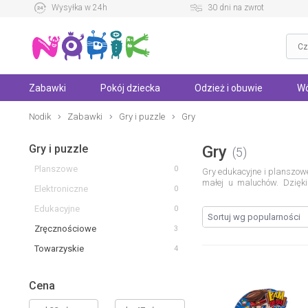
Wysyłka w 24h
30 dni na zwrot
Zabawki
Pokój dziecka
Odzież i obuwie
Wó
Nodik
Zabawki
Gry i puzzle
Gry
Gry i puzzle
Gry
5
Planszowe
0
Gry edukacyjne i planszowe
małej u maluchów. Dzięk
Elektroniczne
0
najmłodszych
Gry dla mał
zdobywają kolejne umiejętn
Edukacyjne
0
się samodzielnie lub wraz 
estetyka sprawiają, że po
Zręcznościowe
3
prostych czynności oraz osw
Towarzyskie
dla dzieci to nie tylko za
4
które rozwijają umiejętnoś
chętniej sięga po gry pla
Zanim przedszkolaki nauc
Cena
opowiadaniu historyjek, 
wpływając pozytywnie na 