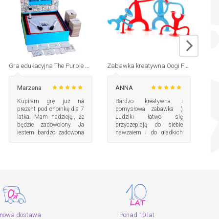
Gra edukacyjna The Purple Cow
Zabawka kreatywna Oogi Family 4szt Moluk
Marzena
ANNA
Gj
Kupiłam grę już na
Bardzo kreatywna i
S
prezent pod choinkę dla 7
pomysłowa zabawka :)
g
latka. Mam nadzieję., że
Ludziki łatwo się
i
będzie zadowolony. Ja
przyczepiają do siebie
c
jestem bardzo zadowona
nawzajem i do gładkich
b
z wyboru.
powierzchni. Zachęcają
j
Dziecko do zabawy i
p
pobudzają wyobraźnię :)
A do tego łatwo je umyć.
Zdecydowanie warte
zakupu!!
mowa dostawa
Ponad 10 lat