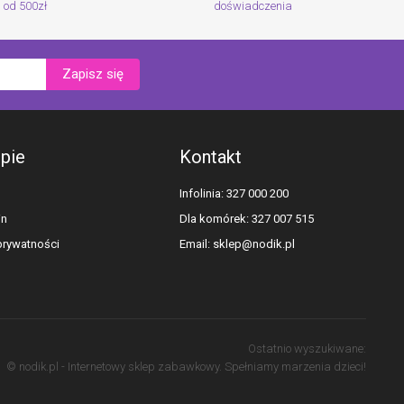
od 500zł
doświadczenia
Zapisz się
epie
Kontakt
Infolinia: 327 000 200
in
Dla komórek: 327 007 515
 prywatności
Email:
sklep@nodik.pl
Ostatnio wyszukiwane:
© nodik.pl - Internetowy sklep zabawkowy. Spełniamy marzenia dzieci!