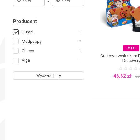
-
Producent
Dumel
1
Mudpuppy
2
-51%
Chicco
1
Gra towarzyska Łam 
Viga
1
Discover
Wyczyść filtry
46,62
zł
95