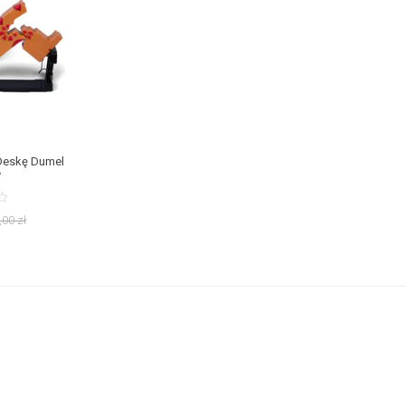
Deskę Dumel
y
,00
zł