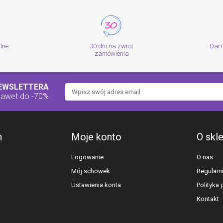
alne
30 dni na zwrot
Dar
zamówienia
NEWSLETTERA
nawet do -70%
h
Moje konto
O skl
Logowanie
O nas
Mój schowek
Regulam
Ustawienia konta
Polityka
Kontakt