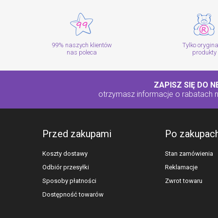
99% naszych klientów
Tylko orygin
nas poleca
produkty
ZAPISZ SIĘ DO 
otrzymasz informacje o rabatach
Przed zakupami
Po zakupac
Koszty dostawy
Stan zamówienia
Odbiór przesyłki
Reklamacje
Sposoby płatności
Zwrot towaru
Dostępność towarów