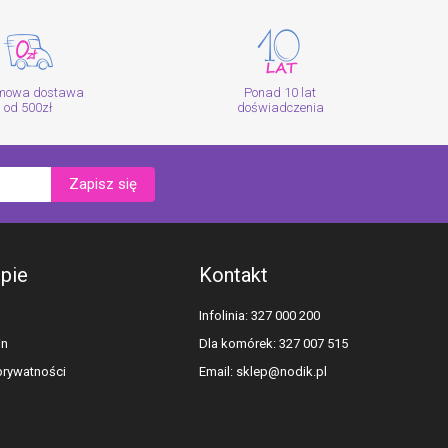
mowa dostawa
Ponad 10 lat
od 500zł
doświadczenia
Zapisz się
epie
Kontakt
Infolinia: 327 000 200
in
Dla komórek: 327 007 515
 prywatności
Email:
sklep@nodik.pl