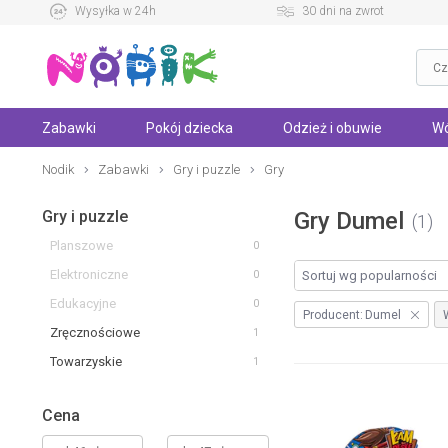
Wysyłka w 24h
30 dni na zwrot
Zabawki
Pokój dziecka
Odzież i obuwie
Wó
Nodik
Zabawki
Gry i puzzle
Gry
Gry i puzzle
Gry Dumel
1
Planszowe
0
Elektroniczne
0
Edukacyjne
0
Producent:
Dumel
Zręcznościowe
1
Towarzyskie
1
Cena