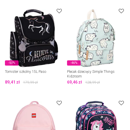
-50%
-46%
Tornister szkolny 15L Paso
Plecak dziecięcy Simple Things
Kidzroom
89,41
zł
69,46
zł
179,99
zł
128,99
zł