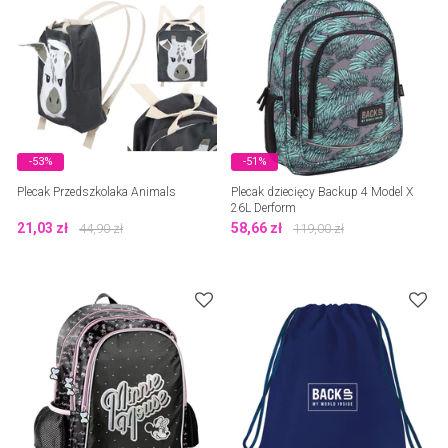
-53%
-51%
Plecak Przedszkolaka Animals
Plecak dziecięcy Backup 4 Model X
26L Derform
21,03
zł
58,66
zł
44,90
zł
119,00
zł