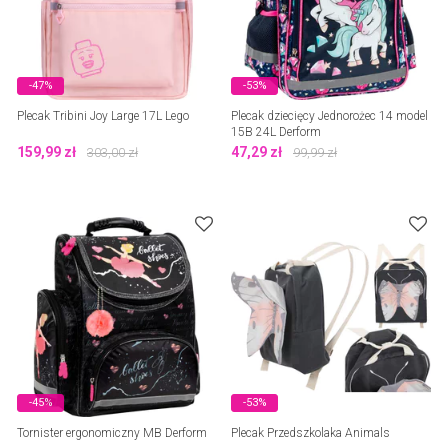
-47%
-53%
Plecak Tribini Joy Large 17L Lego
Plecak dziecięcy Jednorożec 14 model
15B 24L Derform
159,99
zł
47,29
zł
303,00
zł
99,99
zł
-45%
-53%
Tornister ergonomiczny MB Derform
Plecak Przedszkolaka Animals