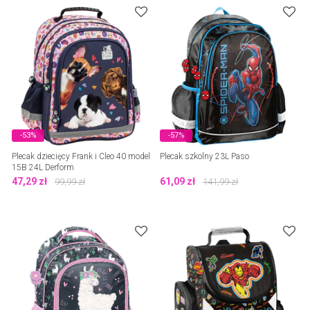
-53%
-57%
Plecak dziecięcy Frank i Cleo 40 model
Plecak szkolny 23L Paso
15B 24L Derform
47,29
zł
61,09
zł
99,99
zł
141,99
zł