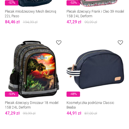
-57%
-53%
Plecak młodzieżowy Mesh BeUniq
Plecak dziecięcy Frank i Cleo 39 model
22L Paso
15B 24L Derform
84,46
zł
47,29
zł
194,99
zł
99,99
zł
-53%
-48%
Plecak dziecięcy Dinozaur 18 model
Kosmetyczka podróżna Classic
15B 24L Derform
Beaba
47,29
zł
44,91
zł
99,99
zł
87,00
zł