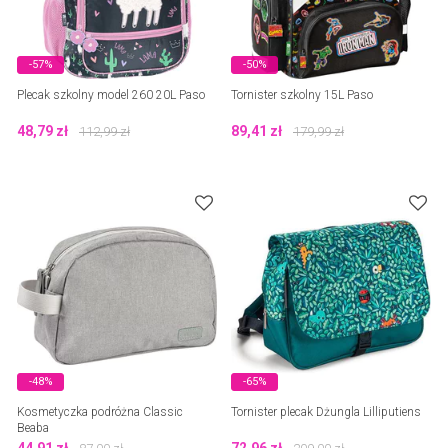
-57%
-50%
Plecak szkolny model 260 20L Paso
Tornister szkolny 15L Paso
48,79
zł
89,41
zł
112,99
zł
179,99
zł
-48%
-65%
Kosmetyczka podróżna Classic
Tornister plecak Dżungla Lilliputiens
Beaba