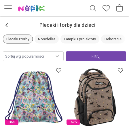
<
Plecaki i torby dla dzieci
Plecaki i torby
Nosidełka
Lampki i projektory
Dekoracje
Filtruj
-46%
-57%