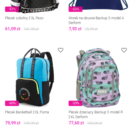
-57%
-50%
Plecak szkolny 23L Paso
Worek na obuwie Backup 5 model A
Derform
61,09
zł
7,93
zł
141,99
zł
15,99
zł
-60%
-53%
Plecak Basketball 20L Puma
Plecak dziecięcy Backup 5 model R
24L Derform
79,99
zł
77,60
zł
199,99
zł
165,00
zł