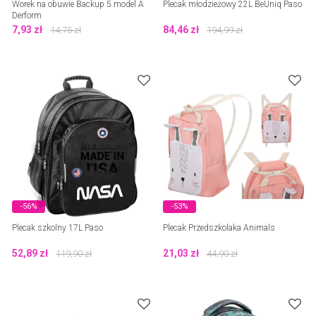
Worek na obuwie Backup 5 model A
Plecak młodzieżowy 22L BeUniq Paso
Derform
7,93
zł
84,46
zł
14,75
zł
194,99
zł
-56%
-53%
Plecak szkolny 17L Paso
Plecak Przedszkolaka Animals
52,89
zł
21,03
zł
119,90
zł
44,90
zł