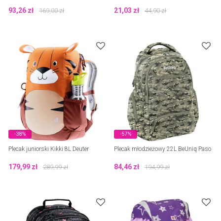
93,26
zł
21,03
zł
169,00
zł
44,90
zł
-38%
-57%
Plecak juniorski Kikki 8L Deuter
Plecak młodzieżowy 22L BeUniq Paso
179,99
zł
84,46
zł
289,99
zł
194,99
zł