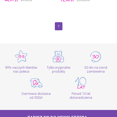
44,91
zł
72,96
zł
87,00
zł
209,00
zł
1
99% naszych klientów
Tylko oryginalne
30 dni na zwrot
nas poleca
produkty
zamówienia
Darmowa dostawa
Ponad 10 lat
od 500zł
doświadczenia