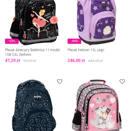
-53%
-44%
Plecak dziecięcy Baletnica 11 model
Plecak Nielsen 15L Lego
15B 24L Derform
47,29
zł
246,00
zł
99,99
zł
443,00
zł