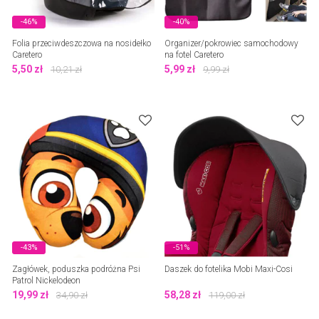
-46%
-40%
Folia przeciwdeszczowa na nosidełko
Organizer/pokrowiec samochodowy
Caretero
na fotel Caretero
5,50
zł
5,99
zł
10,21
zł
9,99
zł
-43%
-51%
Zagłówek, poduszka podróżna Psi
Daszek do fotelika Mobi Maxi-Cosi
Patrol Nickelodeon
19,99
zł
58,28
zł
34,90
zł
119,00
zł