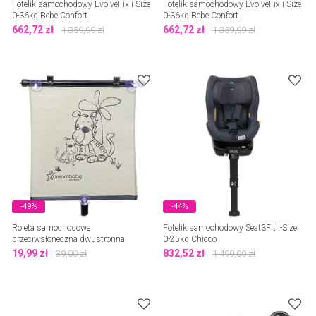
Fotelik samochodowy EvolveFix i-Size
Fotelik samochodowy EvolveFix i-Size
0-36kg Bebe Confort
0-36kg Bebe Confort
662,72
zł
662,72
zł
1 359,99
zł
1 359,99
zł
-49%
-44%
Roleta samochodowa
Fotelik samochodowy Seat3Fit I-Size
przeciwsłoneczna dwustronna
0-25kg Chicco
Dreambaby
19,99
zł
832,52
zł
39,00
zł
1 499,00
zł