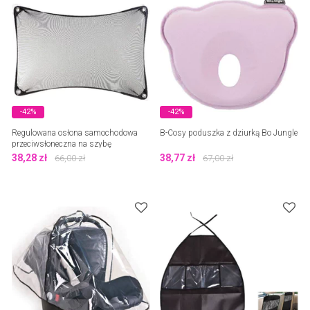
-42%
-42%
Regulowana osłona samochodowa
B-Cosy poduszka z dziurką Bo Jungle
przeciwsłoneczna na szybę
Dreambaby
38,28
zł
38,77
zł
66,00
zł
67,00
zł