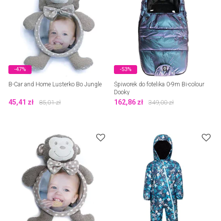
-47%
-53%
B-Car and Home Lusterko Bo Jungle
Śpiworek do fotelika 0-9m Bi-colour
Dooky
45,41
zł
162,86
zł
85,01
zł
349,00
zł