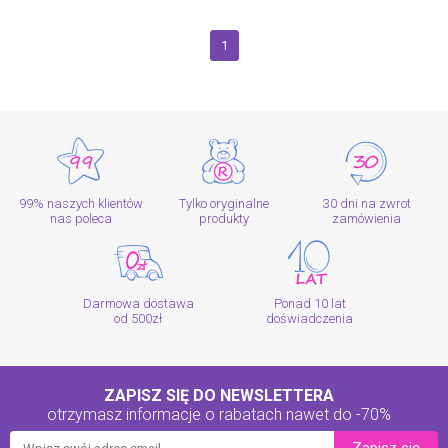
1
99% naszych klientów
Tylko oryginalne
30 dni na zwrot
nas poleca
produkty
zamówienia
Darmowa dostawa
Ponad 10 lat
od 500zł
doświadczenia
ZAPISZ SIĘ DO NEWSLETTERA
otrzymasz informacje o rabatach
nawet do -70%