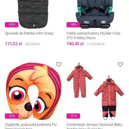
-53%
-38%
Śpiworek do fotelika 0-9m Dooky
Fotelik samochodowy MySeat I-Size
STD 9-36kg Chicco
111,52
zł
740,45
zł
239,00
zł
1 199,00
zł
-43%
-51%
Zagłówek, poduszka podróżna Psi
Kombinezon zimowy Snowsuit Baby,