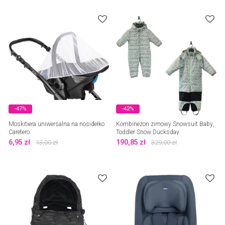
-47%
-42%
Moskitiera uniwersalna na nosidełko
Kombinezon zimowy Snowsuit Baby,
Caretero
Toddler Snow Ducksday
6,95
zł
190,85
zł
13,00
zł
329,00
zł