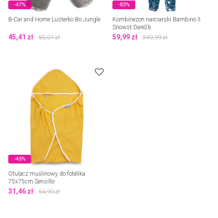
-47%
-83%
B-Car and Home Lusterko Bo Jungle
Kombinezon narciarski Bambino II
Snowst Dare2b
45,41
zł
59,99
zł
85,01
zł
349,99
zł
-43%
Otulacz muślinowy do fotelika
75x75cm Sensillo
31,46
zł
54,90
zł