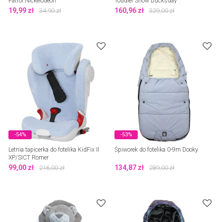
Patrol Nickelodeon
Toddler Snow Ducksday
19,99
zł
160,96
zł
34,90
zł
329,00
zł
-54%
-53%
Letnia tapicerka do fotelika KidFix II
Śpiworek do fotelika 0-9m Dooky
XP/SICT Romer
99,00
zł
134,87
zł
216,00
zł
289,00
zł