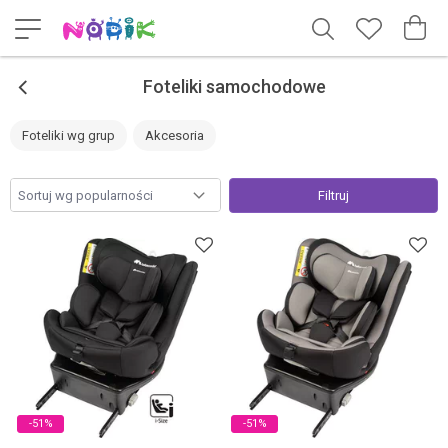
<
Foteliki samochodowe
Foteliki wg grup
Akcesoria
Filtruj
-51%
-51%