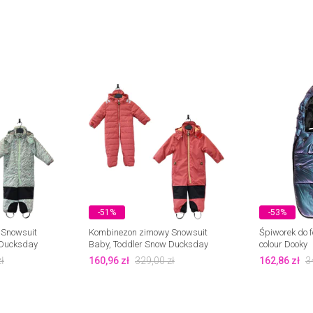
-51%
-53%
 Snowsuit
Kombinezon zimowy Snowsuit
Śpiworek do f
 Ducksday
Baby, Toddler Snow Ducksday
colour Dooky
ł
160,96
zł
329,00
zł
162,86
zł
3