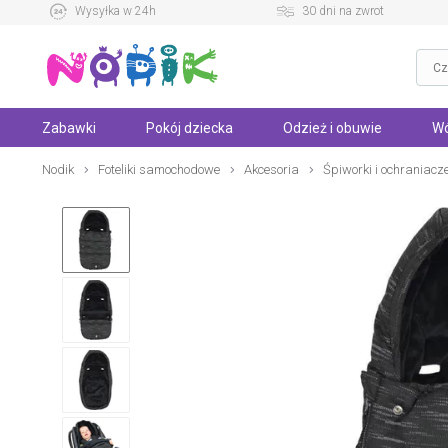
Wysyłka w 24h
30 dni na zwrot
Zabawki
Pokój dziecka
Odzież i obuwie
Wó
Nodik
Foteliki samochodowe
Akcesoria
Śpiworki i ochraniacz