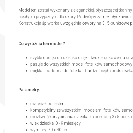
Model ten został wykonany z eleganckiej, błyszczącej tkaniny
ciepłym i przyjaznym dla skóry. Podwójny zamek błyskawiczny
Konstrukcja śpiworka uwzględnia otwory na 3 i 5-punktowe
Co wyróżnia ten model?
szybki dostęp do dziecka dzięki dwukierunkowemu su
pasuje do wszystkich modeli fotelików samochodowy
miękka, podobna do futerka i bardzo ciepła podszewka 
Parametry:
materiał: poliester
kompatybilny ze wszystkimi modelami fotelików sam
możliwość przypinania dziecka za pomocą 3 i 5-punk
wiek dziecka: 0 - 9 miesięcy
wymiary: 70 x 40 cm