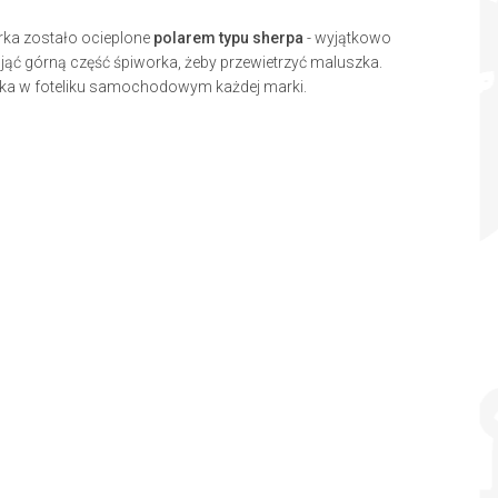
ka zostało ocieplone
polarem typu sherpa
- wyjątkowo
djąć górną część śpiworka, żeby przewietrzyć maluszka.
rka w foteliku samochodowym każdej marki.