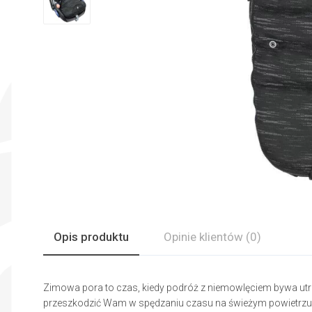
Opis produktu
Opinie
klientów
(0)
Zimowa pora to czas, kiedy podróż z niemowlęciem bywa ut
przeszkodzić Wam w spędzaniu czasu na świeżym powietrzu