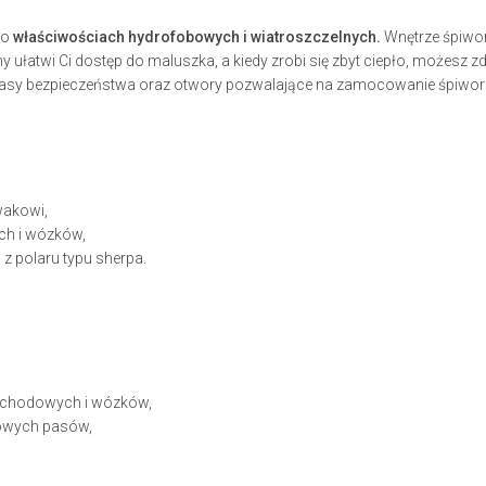
 o
właściwościach hydrofobowych i wiatroszczelnych.
Wnętrze śpiwor
 ułatwi Ci dostęp do maluszka, a kiedy zrobi się zbyt ciepło, możesz z
 pasy bezpieczeństwa oraz otwory pozwalające na zamocowanie śpiwo
wakowi,
ch i wózków,
z polaru typu sherpa.
ochodowych i wózków,
towych pasów,