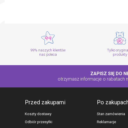
99% naszych klientów
Tylko orygin
nas poleca
produkty
ZAPISZ SIĘ DO 
otrzymasz informacje o rabatach
Przed zakupami
Po zakupac
Koszty dostawy
Stan zamówienia
Odbiór przesyłki
Reklamacje