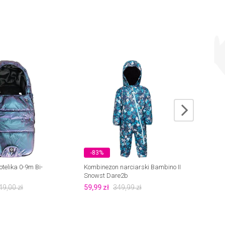
-83%
-43
otelika 0-9m Bi-
Kombinezon narciarski Bambino II
Otulac
Snowst Dare2b
75x75c
49,00
zł
59,99
zł
349,99
zł
31,46