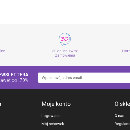
alne
30 dni na zwrot
Dar
zamówienia
NEWSLETTERA
nawet do -70%
h
Moje konto
O skl
Logowanie
O nas
Mój schowek
Regulam