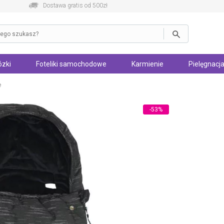
Dostawa gratis od 500zł
zki
Foteliki samochodowe
Karmienie
Pielęgnacja
e
-53%