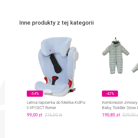
Inne produkty z tej kategorii
-54%
-42%
Letnia tapicerka do fotelika KidFix
Kombinezon zimowy
II XP/SICT Romer
Baby, Toddler Snow
99,00
zł
216,00
zł
190,85
zł
329,00
z