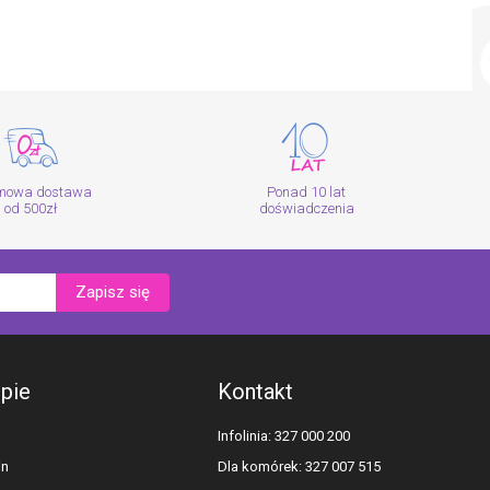
mowa dostawa
Ponad 10 lat
od 500zł
doświadczenia
Zapisz się
epie
Kontakt
Infolinia: 327 000 200
in
Dla komórek: 327 007 515