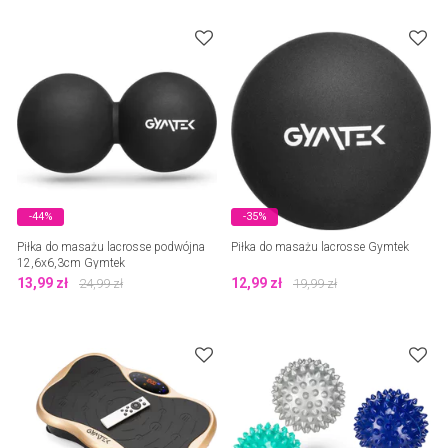
-44%
-35%
Piłka do masażu lacrosse podwójna
Piłka do masażu lacrosse Gymtek
12,6x6,3cm Gymtek
13,99
zł
12,99
zł
24,99
zł
19,99
zł