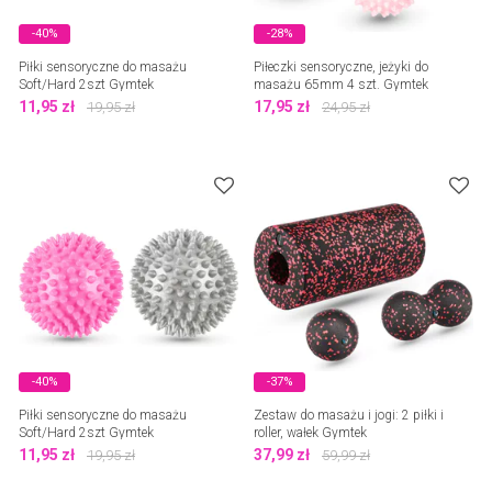
-40%
-28%
Piłki sensoryczne do masażu
Piłeczki sensoryczne, jeżyki do
Soft/Hard 2szt Gymtek
masażu 65mm 4 szt. Gymtek
11,95
zł
17,95
zł
19,95
zł
24,95
zł
-40%
-37%
Piłki sensoryczne do masażu
Zestaw do masażu i jogi: 2 piłki i
Soft/Hard 2szt Gymtek
roller, wałek Gymtek
11,95
zł
37,99
zł
19,95
zł
59,99
zł