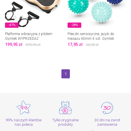
-67%
-28%
Platforma wibracyjna z pilotem
Piłeczki sensoryczne, jeżyki do
Gymtek WYPRZEDAŻ
masażu 65mm 4 szt. Gymtek
199,95
zł
17,95
zł
599,95
zł
24,95
zł
1
99% naszych klientów
Tylko oryginalne
30 dni na zwrot
nas poleca
produkty
zamówienia