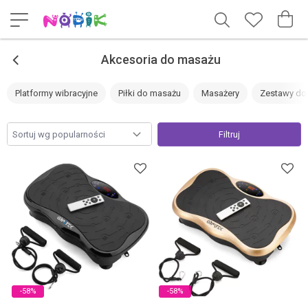
<
Akcesoria do masażu
Platformy wibracyjne
Piłki do masażu
Masażery
Zestawy do
Filtruj
-58%
-58%