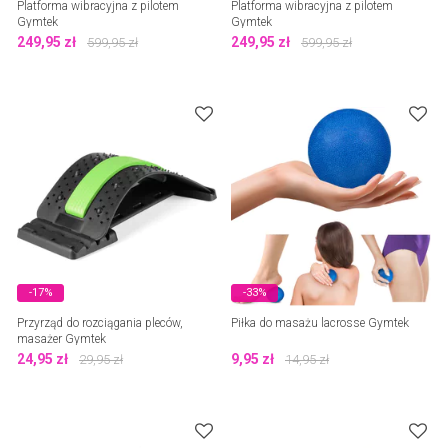
Platforma wibracyjna z pilotem
Platforma wibracyjna z pilotem
Gymtek
Gymtek
249,95
zł
249,95
zł
599,95
zł
599,95
zł
-17%
-33%
Przyrząd do rozciągania pleców,
Piłka do masażu lacrosse Gymtek
masażer Gymtek
24,95
zł
9,95
zł
29,95
zł
14,95
zł