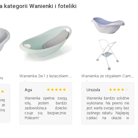
a kategorii Wanienki i foteliki
Wanienka 2w1 z leżaczkiem SPA Colibro
Wanienka ze stojakiem Camele'o Beaba
ou
Aga
Urszula
Wanienka spełnia swoją
Wanienka bardzo solidnie
rej
rolę, jestem bardzo
wykonana. Na pewno nie
 ze
zadowolona,a dziecko
jest warta swojej ceny bez
się
czuje się bezpiecznie.
żadnego rabatu. Najlepiej
Polecam!
czekać na okazje w
sklepie. Złożenie nie
zajmuje zbyt wiele czasu.
Instrukcja bardzo
czytelna. Sama w sobie