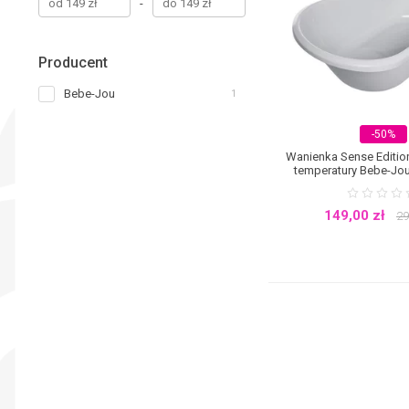
-
na wygodną kąpiel bez zbę
rodziców, którzy często wy
właściwie wszędzie. Niekt
wanienki nadmuchiwane
,
Producent
utrzymuje malucha w odpow
siedziska.
Wanienki i wyso
Bebe-Jou
1
dobierana w ten sposób, aby
dla niemowląt.
W ofercie n
innych.
-50%
Wanienka Sense Edition
temperatury Bebe-Jo
149,00
zł
29