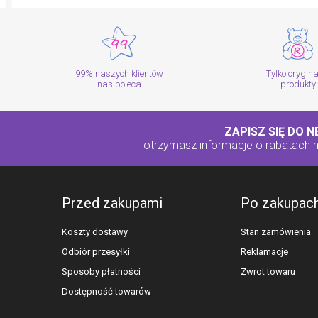
99% naszych klientów
Tylko orygin
nas poleca
produkty
ZAPISZ SIĘ DO 
otrzymasz informacje o rabatach
Przed zakupami
Po zakupac
Koszty dostawy
Stan zamówienia
Odbiór przesyłki
Reklamacje
Sposoby płatności
Zwrot towaru
Dostępność towarów