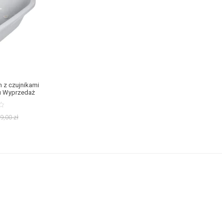
dnego ustawiania jej na stole, czy innym podwyższeniu.
Wanienka turystycz
jeżdżają, ale również dla tych, którzy mają w domu małą przestrzeń i cenią każ
óre modele posiadają również dodatkowe funkcje, dzięki którym możesz kon
 które podczas przewożenia zmieszczą się w torebce lub bagażu podręcznym
iedniej pozycji. Posiada anatomiczny kształt oraz właściwości antypoślizgow
kiej jakości akcesoria do kąpieli
Każda wanienka dla niemowlaka, która jest
 każdy rodzic znalazł coś dla siebie. Oprócz wanienek dla dzieci znajdziesz rów
aszego sklepu znajdziesz wanienki, leżaczki i akcesoria do kąpieli popularnyc
 z czujnikami
u Wyprzedaż
9,00
zł