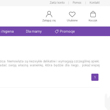
Załóż konto
Pomoc
Kontakt
Zaloguj się
Ulubione
Koszyk
 i higiena
Dla mamy
Promocje
zica. Niemowlęta są niezwykle delikatne i wymagają szczególnej opieki.
iadać swoją własną wanienkę, która będzie dla niego
...
pokaż więcej
taj, by gwarantowała ona wysoki poziom bezpieczeństwa oraz komfort.
aszcza dla noworodka, to jedna z pierwszych rzeczy, które towarzyszą
bie i Twojego dziecka. W wanience sprawdzisz temperaturę wody oraz
1
ego dostania się wody do oczu.
Wanienka dla dziecka - ewolucja na
a przestrzeni lat, podążając przede wszystkim za wygodą rodzica oraz
ące wygodne stoliki lub
fotelik do kąpieli dla niemowląt
. Obecne modele
e dziecka już samo w sobie jest wystarczająco ciężkie.
Wanienka dla
wyprostowanej pozycji. Bardzo komfortowym rozwiązaniem dla każdego
piel będzie szybsza i przyjemniejsza. Wanienka posiada regulowane
modele posiadają dodatkowe półki, na których można ułożyć niezbędne
d swoich indywidualnych preferencji. Wanienka ze stojakiem pozwoli Ci