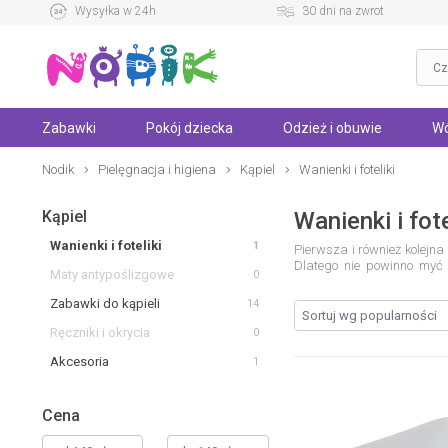
Wysyłka w 24h
30 dni na zwrot
Zabawki
Pokój dziecka
Odzież i obuwie
Wó
Nodik
Pielęgnacja i higiena
Kąpiel
Wanienki i foteliki
Kąpiel
Wanienki i fote
Wanienki i foteliki
1
Pierwsza i również kolejna
Dlatego nie powinno myć 
Maty antypoślizgowe
0
bezpiecznym miejscem, cod
Przecież wanienka to miej
Zabawki do kąpieli
14
Tobie i Twojemu maluszko
napełnisz ją do odpowied
Ręczniki i okrycia
0
przestrzeni lat
Pierwsza
w
Akcesoria
zwiększeniem bezpieczeńst
1
mają wiele technicznych m
niemowlaka - jaką wybrać
rodzica okaże się
wanienk
Cena
podwyższenie, dzięki któr
akcesoria, które będą wykor