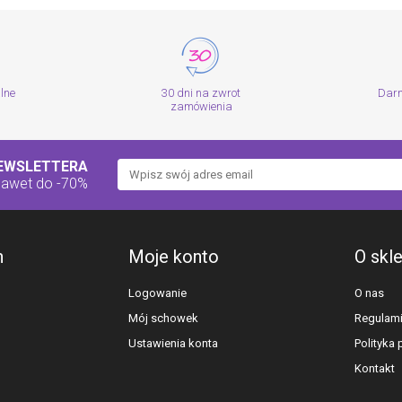
wanienka ze stojakiem to
świetny pomysł, bardzo
wygodne rozwiązanie.
Ogólnie jestem
zadowolona z jej wyboru.
alne
30 dni na zwrot
Dar
zamówienia
NEWSLETTERA
nawet do -70%
h
Moje konto
O skl
Logowanie
O nas
Mój schowek
Regulam
Ustawienia konta
Polityka
Kontakt