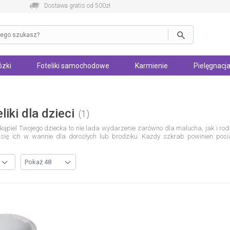
Dostawa gratis od 500zł
zki
Foteliki samochodowe
Karmienie
Pielęgnacja
liki dla dzieci
1
 kąpiel Twojego dziecka to nie lada wydarzenie zarówno dla malucha, jak i rod
się ich w wannie dla dorosłych lub brodziku. Każdy szkrab powinien pos
ziennej pielęgnacji. Wybierając idealny model dla swojego dziecka, pamię
sce, w którym każdy maluch spędza wiele czasu.
Wanienka dla dziecka
, zwł
wi zaraz po narodzinach. Dzięki niej kąpiel będzie przyjemnością dla Cie
niego poziomu, tak by bez problemu umyć malucha oraz uniknąć ewentualn
anienka dla noworodka
była zazwyczaj klasyczną, małą miednicą, natomiast n
wa u dzieci, producenci zaczęli projektować wanienki dla dzieci przypominaj
ożliwości tylko po to, aby świat rodzica był uproszczony, ponieważ wychowani
?
Kąpiel dziecka we współczesnej wanience może odbywać się w wygodnej i w 
a ze stojakiem
. Dzięki niej nie będziesz już obciążać kręgosłupa, a ką
emu rodzic może dopasować wysokość wanienki do swojego wzrostu. Niektóre 
zystane podczas kąpieli lub tuż po niej.
Wybór wanienki powinieneś uzależnić o