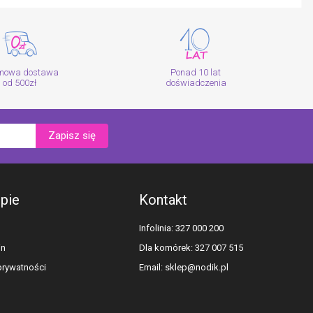
mowa dostawa
Ponad 10 lat
od 500zł
doświadczenia
Zapisz się
epie
Kontakt
Infolinia: 327 000 200
in
Dla komórek: 327 007 515
 prywatności
Email:
sklep@nodik.pl