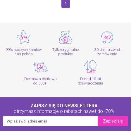
1
99% naszych klientów
Tylko oryginalne
30 dni na zwrot
nas poleca
produkty
zamówienia
Darmowa dostawa
Ponad 10 lat
od 500zł
doświadczenia
ZAPISZ SIĘ DO NEWSLETTERA
otrzymasz informacje o rabatach
nawet do -70%
Zapisz się