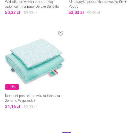
Wkładka do wózka z poduszką i
Materacyk i poduszka do wózka 0m+
osłonkami na pasy Deluxe Sensillo
Poupy
50,33
zł
53,03
zł
89,00
zł
99,90
zł
-48%
Komplet pościeli do wózka łóżeczka
Sensillo Wyprzedaż
31,16
zł
59,90
zł