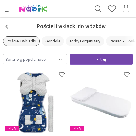
<
Pościel i wkładki do wózków
Pościel i wkładki
Gondole
Torby i organizery
Parasolki i osł
Filtruj
-43%
-47%