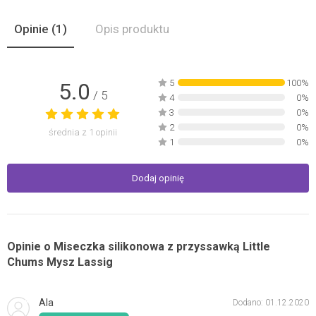
Opinie
(1)
Opis produktu
5
100%
5.0
/ 5
4
0%
3
0%
2
0%
średnia z
1
opinii
1
0%
Dodaj opinię
Opinie o Miseczka silikonowa z przyssawką Little
Chums Mysz Lassig
Ala
Dodano: 01.12.2020