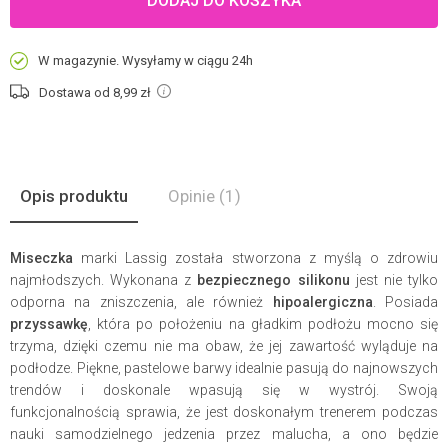
DODAJ DO KOSZYKA
W magazynie. Wysyłamy w ciągu 24h
Dostawa od 8,99
zł
Opis produktu
Opinie
(1)
Miseczka
marki Lassig została stworzona z myślą o zdrowiu
najmłodszych. Wykonana z
bezpiecznego silikonu
jest nie tylko
odporna na zniszczenia, ale również
hipoalergiczna
. Posiada
przyssawkę
, która po położeniu na gładkim podłożu mocno się
trzyma, dzięki czemu nie ma obaw, że jej zawartość wyląduje na
podłodze. Piękne, pastelowe barwy idealnie pasują do najnowszych
trendów i doskonale wpasują się w wystrój. Swoją
funkcjonalnością sprawia, że jest doskonałym trenerem podczas
nauki samodzielnego jedzenia przez malucha, a ono będzie