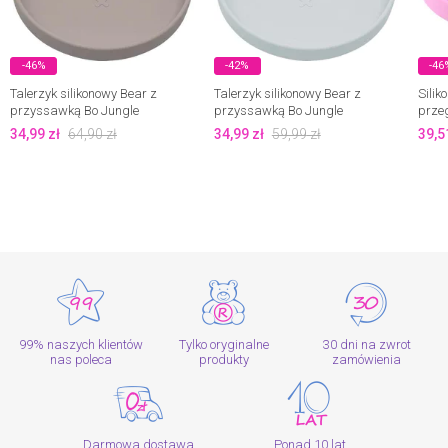
-46%
-42%
-46
Talerzyk silikonowy Bear z
Talerzyk silikonowy Bear z
Silik
przyssawką Bo Jungle
przyssawką Bo Jungle
prze
34,99
zł
64,90
zł
34,99
zł
59,99
zł
39,5
99% naszych klientów
Tylko oryginalne
30 dni na zwrot
nas poleca
produkty
zamówienia
Darmowa dostawa
Ponad 10 lat