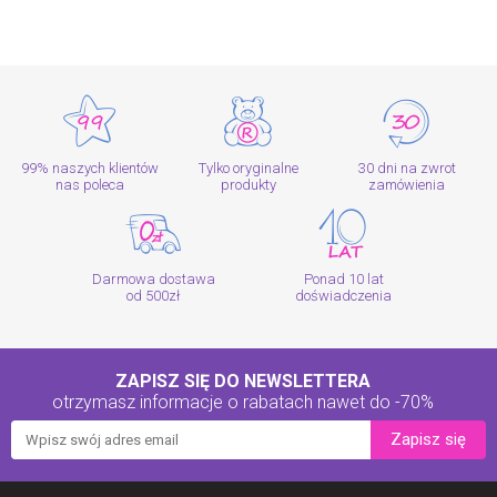
99% naszych klientów
Tylko oryginalne
30 dni na zwrot
nas poleca
produkty
zamówienia
Darmowa dostawa
Ponad 10 lat
od 500zł
doświadczenia
ZAPISZ SIĘ DO NEWSLETTERA
otrzymasz informacje o rabatach
nawet do -70%
Zapisz się