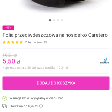
-46%
Folia przeciwdeszczowa na nosidełko Caretero
Zobacz opinie (13)
10,21
zł
5,50
zł
Najniższa cena z 30 dni przed obniżką: 10,21
zł
DODAJ DO KOSZYKA
W magazynie. Wysyłamy w ciągu 24h
Dostawa od 8,99
zł