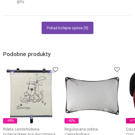
góry
Pokaż kolejne opinie (9)
Podobne produkty
-49%
-42%
-51
Roleta samochodowa
Regulowana osłona
Dasze
przeciwsłoneczna dwustronna
samochodowa
Cosi