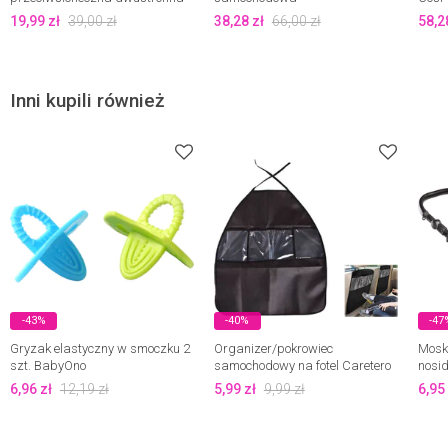
Dreambaby
przeciwsłoneczna na szybę
19,99
zł
39,00
zł
38,28
zł
66,00
zł
58,2
Dreambaby
Inni kupili również
-43%
-40%
-47
Gryzak elastyczny w smoczku 2
Organizer/pokrowiec
Moski
szt. BabyOno
samochodowy na fotel Caretero
nosid
6,96
zł
12,19
zł
5,99
zł
9,99
zł
6,95