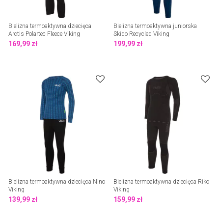
Bielizna termoaktywna dziecięca
Bielizna termoaktywna juniorska
Arctis Polartec Fleece Viking
Skido Recycled Viking
169,99
zł
199,99
zł
Bielizna termoaktywna dziecięca Nino
Bielizna termoaktywna dziecięca Riko
Viking
Viking
139,99
zł
159,99
zł