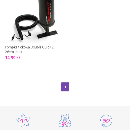
Pompka tłokowa Double Quick 2
36cm Intex
14,99
zł
1