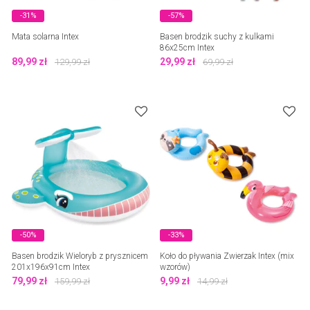
-31%
-57%
Mata solarna Intex
Basen brodzik suchy z kulkami
86x25cm Intex
89,99
zł
29,99
zł
129,99
zł
69,99
zł
-50%
-33%
Basen brodzik Wieloryb z prysznicem
Koło do pływania Zwierzak Intex (mix
201x196x91cm Intex
wzorów)
79,99
zł
9,99
zł
159,99
zł
14,99
zł