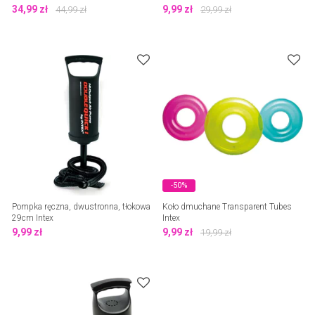
34,99
zł
9,99
zł
44,99
zł
29,99
zł
-50%
Pompka ręczna, dwustronna, tłokowa
Koło dmuchane Transparent Tubes
29cm Intex
Intex
9,99
zł
9,99
zł
19,99
zł