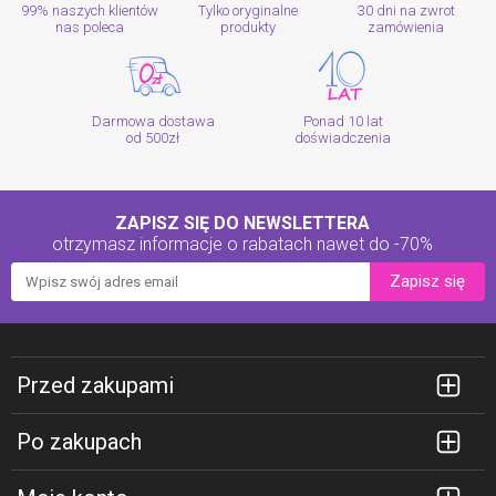
99% naszych klientów
Tylko oryginalne
30 dni na zwrot
nas poleca
produkty
zamówienia
Darmowa dostawa
Ponad 10 lat
od 500zł
doświadczenia
ZAPISZ SIĘ DO NEWSLETTERA
otrzymasz informacje o rabatach
nawet do -70%
Zapisz się
Przed zakupami
Po zakupach