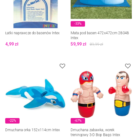
-33%
Łatki naprawcze do basenów Intex
Mata pod basen 472x472cm 28048
Intex
4,99
zł
59,99
zł
89,99
zł
-22%
-67%
Dmuchana orka 152x114cm Intex
Dmuchana zabawka, worek
treningowy 3-D Bop Bags Intex