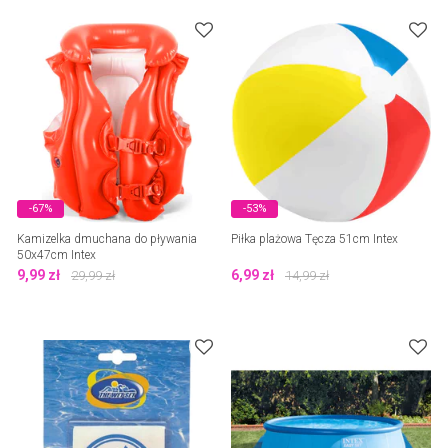
-67%
-53%
Kamizelka dmuchana do pływania
Piłka plażowa Tęcza 51cm Intex
50x47cm Intex
9,99
zł
6,99
zł
29,99
zł
14,99
zł