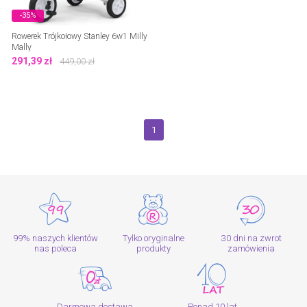
-35%
Rowerek Trójkołowy Stanley 6w1 Milly
Mally
291,39
zł
449,00
zł
1
99% naszych klientów
Tylko oryginalne
30 dni na zwrot
nas poleca
produkty
zamówienia
Darmowa dostawa
Ponad 10 lat