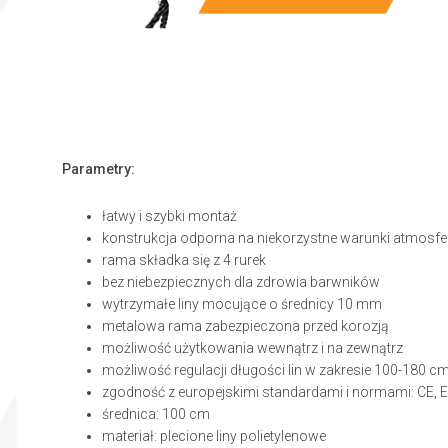
Parametry:
łatwy i szybki montaż
konstrukcja odporna na niekorzystne warunki atmosf
rama składka się z 4 rurek
bez niebezpiecznych dla zdrowia barwników
wytrzymałe liny mocujące o średnicy 10 mm
metalowa rama zabezpieczona przed korozją
możliwość użytkowania wewnątrz i na zewnątrz
możliwość regulacji długości lin w zakresie 100-180 c
zgodność z europejskimi standardami i normami: CE, EN
średnica: 100 cm
materiał: plecione liny polietylenowe