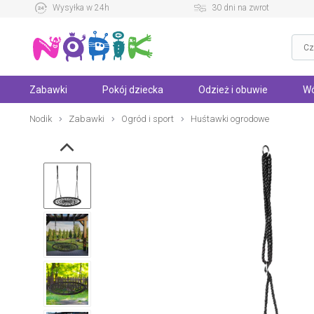
Wysyłka w 24h
30 dni na zwrot
Zabawki
Pokój dziecka
Odzież i obuwie
Wó
Nodik
Zabawki
Ogród i sport
Huśtawki ogrodowe