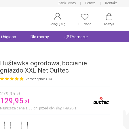
Załóż konto
Pomoc
Kontakt
Zaloguj się
Ulubione
Koszyk
 i higiena
Dla mamy
Promocje
Huśtawka ogrodowa, bocianie
gniazdo XXL Net Outtec
Zobacz opinie (14)
279,95
zł
129,95
zł
Najniższa cena z 30 dni przed obniżką: 149,95
zł