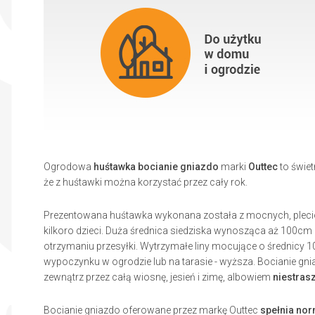
Ogrodowa
huśtawka bocianie gniazdo
marki
Outtec
to świe
że z huśtawki można korzystać przez cały rok.
Prezentowana huśtawka wykonana została z mocnych, plecion
kilkoro dzieci. Duża średnica siedziska wynosząca aż 100c
otrzymaniu przesyłki. Wytrzymałe liny mocujące o średnicy 
wypoczynku w ogrodzie lub na tarasie - wyższa. Bocianie gn
zewnątrz przez całą wiosnę, jesień i zimę, albowiem
niestrasz
Bocianie gniazdo oferowane przez markę Outtec
spełnia nor