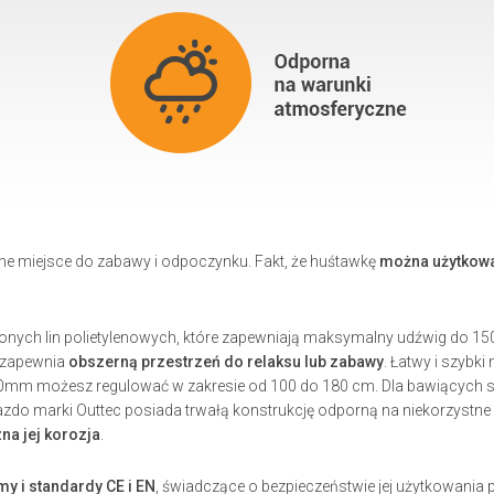
tne miejsce do zabawy i odpoczynku. Fakt, że huśtawkę
można użytkować
ych lin polietylenowych, które zapewniają maksymalny udźwig do 150k
m zapewnia
obszerną przestrzeń do relaksu lub zabawy
. Łatwy i szybk
10mm możesz regulować w zakresie od 100 do 180 cm. Dla bawiących się
iazdo marki Outtec posiada trwałą konstrukcję odporną na niekorzyst
na jej korozja
.
my i standardy CE i EN
, świadczące o bezpieczeństwie jej użytkowania 