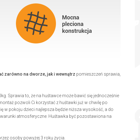
 zarówno na dworze, jak i wewnątrz
pomieszczeń sprawia,
g. Sprawia to, że na huśtawce może bawić się jednocześnie
i montaż pozwoli Ci korzystać z huśtawki już w chwilę po
 w pokoju dzieci najlepsza będzie niższa wysokość, a do
ne warunki atmosferyczne. Huśtawka być pozostawiona na
przez osoby powyżej 3 roku życia.