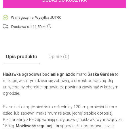
DODAJ DO KOSZYKA
W magazynie. Wysyłka JUTRO
Dostawa od 11,50
zł
Opis produktu
Opinie
(0)
Huśtawka ogrodowa bocianie gniazdo
marki
Saska Garden
to
miejsce, w którym dzieci się zabawią, a dorośli odpoczną. Jej
uniwersalny charakter sprawia, że powinna zawisnąć w każdym
ogrodzie.
Szerokie i okrągłe siedzisko o średnicy 120cm pomieści kilkoro
dzieci lub zapewni maksimum relaksu jednej osobie dorosłej.
Plecione liny z PE zapewniają duży udźwig huśtawki wynoszący aż
150kg.
Możliwość regulacji lin
sprawia, że dostosowujesz jej