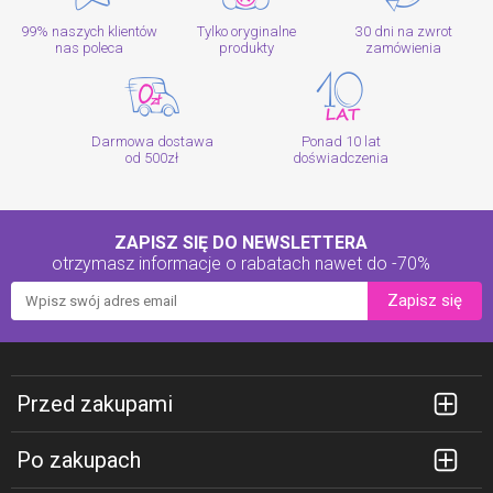
99% naszych klientów
Tylko oryginalne
30 dni na zwrot
nas poleca
produkty
zamówienia
Darmowa dostawa
Ponad 10 lat
od 500zł
doświadczenia
ZAPISZ SIĘ DO NEWSLETTERA
otrzymasz informacje o rabatach
nawet do -70%
Zapisz się
Przed zakupami
Po zakupach