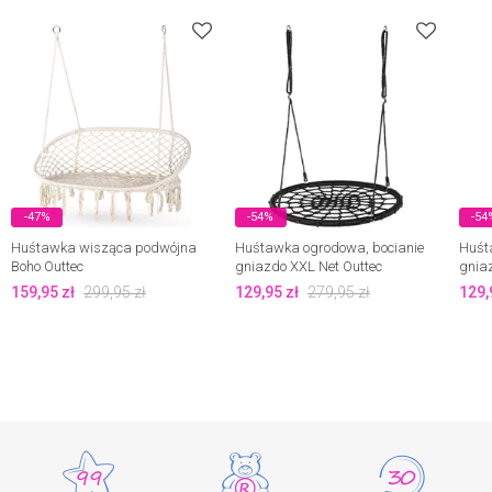
-47%
-54%
-54
Huśtawka wisząca podwójna
Huśtawka ogrodowa, bocianie
Huśt
Boho Outtec
gniazdo XXL Net Outtec
gnia
159,95
zł
299,95
zł
129,95
zł
279,95
zł
129,