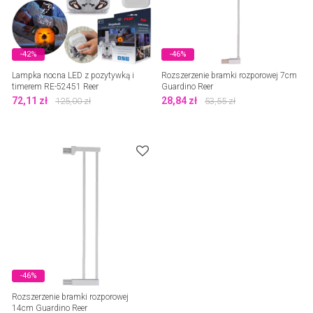
-42%
-46%
Lampka nocna LED z pozytywką i
Rozszerzenie bramki rozporowej 7cm
timerem RE-52451 Reer
Guardino Reer
72,11
zł
28,84
zł
125,00
zł
53,55
zł
-46%
Rozszerzenie bramki rozporowej
14cm Guardino Reer