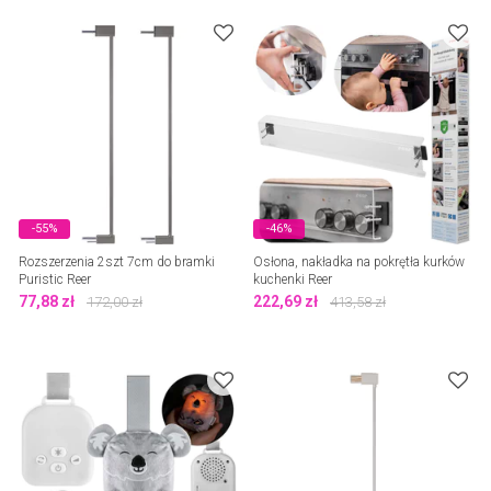
-55%
-46%
Rozszerzenia 2szt 7cm do bramki
Osłona, nakładka na pokrętła kurków
Puristic Reer
kuchenki Reer
77,88
zł
222,69
zł
172,00
zł
413,58
zł