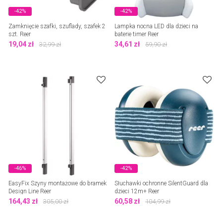
-42%
-42%
Zamknięcie szafki, szuflady, szafek 2
Lampka nocna LED dla dzieci na
szt. Reer
baterie timer Reer
19,04
zł
34,61
zł
32,99
zł
59,90
zł
-46%
-42%
EasyFix Szyny montażowe do bramek
Słuchawki ochronne SilentGuard dla
Design Line Reer
dzieci 12m+ Reer
164,43
zł
60,58
zł
305,00
zł
104,99
zł