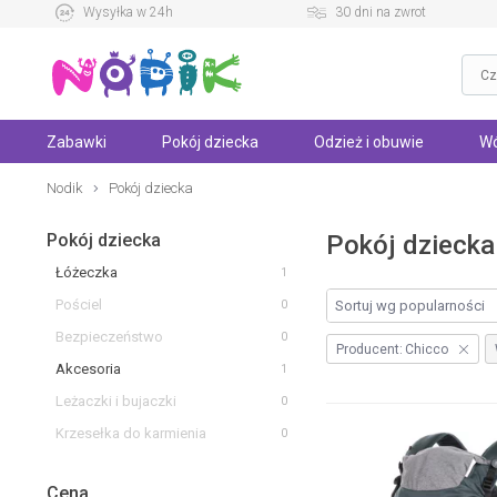
Wysyłka w 24h
30 dni na zwrot
Zabawki
Pokój dziecka
Odzież i obuwie
Wó
Nodik
Pokój dziecka
Pokój dziecka
Pokój dziecka
Łóżeczka
1
Pościel
0
Bezpieczeństwo
0
Producent:
Chicco
Akcesoria
1
Leżaczki i bujaczki
0
Krzesełka do karmienia
0
Cena