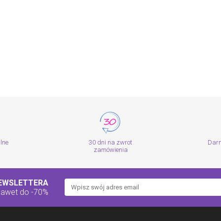
alne
30 dni na zwrot
Dar
zamówienia
NEWSLETTERA
nawet do -70%