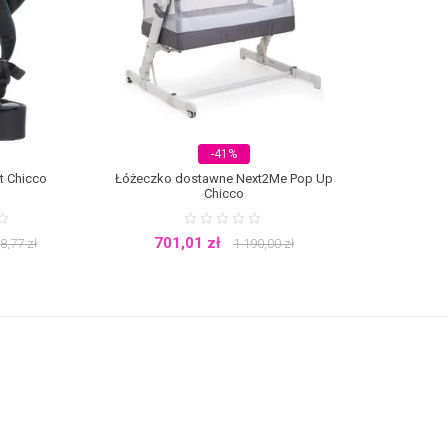
-41%
t Chicco
Łóżeczko dostawne Next2Me Pop Up
Chicco
701,01
zł
8,77
zł
1 190,00
zł