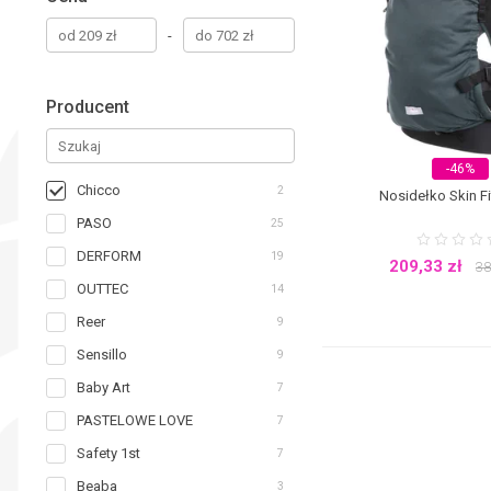
-
Producent
-46%
Chicco
2
Nosidełko Skin Fi
PASO
25
DERFORM
19
209,33
zł
38
OUTTEC
14
Reer
9
Sensillo
9
Baby Art
7
PASTELOWE LOVE
7
Safety 1st
7
Beaba
3