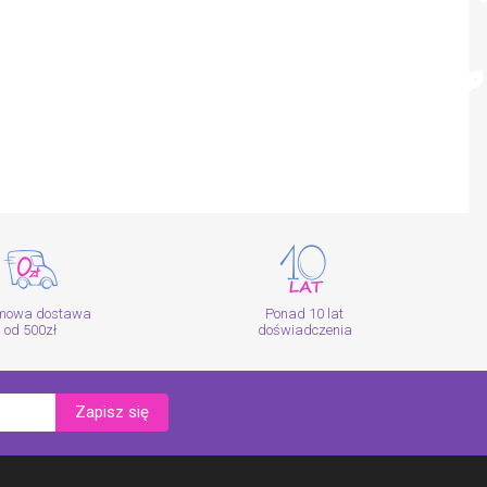
mowa dostawa
Ponad 10 lat
od 500zł
doświadczenia
Zapisz się