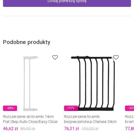
Dodaj pierwszą opinię
Podobne produkty
-48%
-52%
-55
Rozszerzenie do bramki 14cm
Rozszerzenie bramki
Rozs
Flat Step/Auto Close/Easy Close
bezpieczeństwa Chelsea 54cm
bramk
Metal Safety 1st Wyprzedaż
Dreambaby Wyprzedaż
46,62
zł
89,00
zł
76,31
zł
159,00
zł
77,8