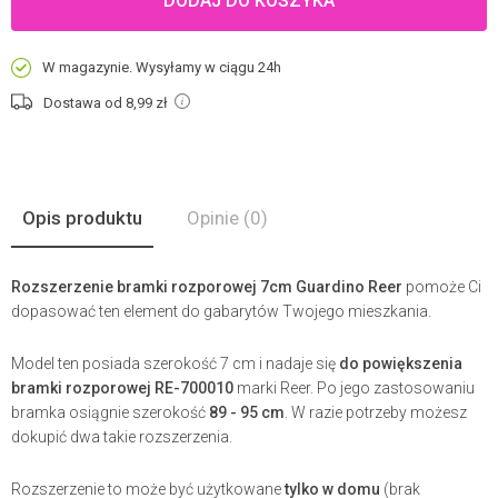
DODAJ DO KOSZYKA
W magazynie. Wysyłamy w ciągu 24h
Dostawa od 8,99
zł
Opis produktu
Opinie
(0)
Rozszerzenie bramki rozporowej 7cm Guardino Reer
pomoże Ci
dopasować ten element do gabarytów Twojego mieszkania.
Model ten posiada szerokość 7 cm i nadaje się
do powiększenia
bramki rozporowej RE-700010
marki Reer. Po jego zastosowaniu
bramka osiągnie szerokość
89 - 95 cm
. W razie potrzeby możesz
dokupić dwa takie rozszerzenia.
Rozszerzenie to może być użytkowane
tylko w domu
(brak