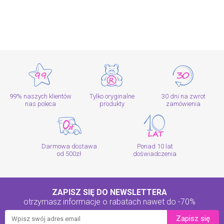
99% naszych klientów
Tylko oryginalne
30 dni na zwrot
nas poleca
produkty
zamówienia
Darmowa dostawa
Ponad 10 lat
od 500zł
doświadczenia
ZAPISZ SIĘ DO NEWSLETTERA
otrzymasz informacje o rabatach
nawet do -70%
Zapisz się