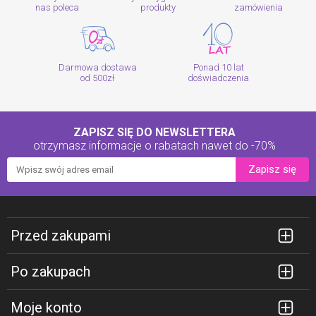
nas poleca
produkty
zamówienia
Darmowa dostawa
Ponad 10 lat
od 500zł
doświadczenia
ZAPISZ SIĘ DO NEWSLETTERA
otrzymasz informacje o rabatach
nawet do -70%
Zapisz się
Przed zakupami
Po zakupach
Moje konto