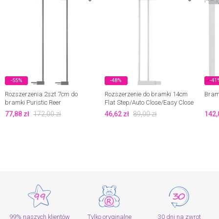
-55%
-48%
-41
Rozszerzenia 2szt 7cm do
Rozszerzenie do bramki 14cm
Bramk
bramki Puristic Reer
Flat Step/Auto Close/Easy Close
Metal Safety 1st Wyprzedaż
77,88
zł
172,00
zł
46,62
zł
89,00
zł
142,
99% naszych klientów
Tylko oryginalne
30 dni na zwrot