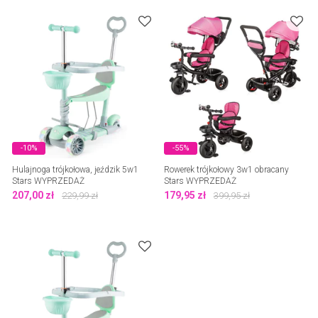
-10%
-55%
Hulajnoga trójkołowa, jeździk 5w1
Rowerek trójkołowy 3w1 obracany
Stars WYPRZEDAŻ
Stars WYPRZEDAŻ
207,00
zł
179,95
zł
229,99
zł
399,95
zł