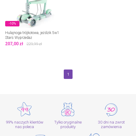
-10%
Hulajnoga trójkołowa, jeździk 5w1
Stars Wyprzedaż
207,00
zł
229,99
zł
1
99% naszych klientów
Tylko oryginalne
30 dni na zwrot
nas poleca
produkty
zamówienia