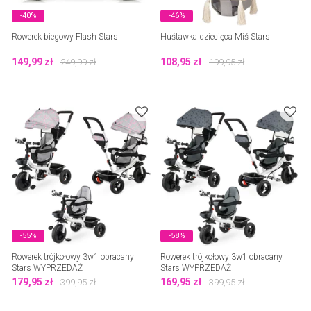
-40%
-46%
Rowerek biegowy Flash Stars
Huśtawka dziecięca Miś Stars
149,99
zł
108,95
zł
249,99
zł
199,95
zł
-55%
-58%
Rowerek trójkołowy 3w1 obracany
Rowerek trójkołowy 3w1 obracany
Stars WYPRZEDAŻ
Stars WYPRZEDAŻ
179,95
zł
169,95
zł
399,95
zł
399,95
zł