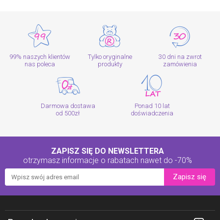
99% naszych klientów
Tylko oryginalne
30 dni na zwrot
nas poleca
produkty
zamówienia
Darmowa dostawa
Ponad 10 lat
od 500zł
doświadczenia
ZAPISZ SIĘ DO NEWSLETTERA
otrzymasz informacje o rabatach
nawet do -70%
Zapisz się