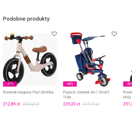
Podobne produkty
-47%
-46%
-35
Rowerek biegowy Poul Skiddou
Pojazd, rowerek 4w1 Smart
Rower
Trike
Milly
212,89
zł
399,00
zł
239,30
zł
444,41
zł
291,