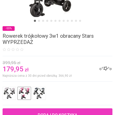
-55%
Rowerek trójkołowy 3w1 obracany Stars
WYPRZEDAŻ
399,95
zł
179,95
zł
Najniższa cena z 30 dni przed obniżką: 366,90
zł