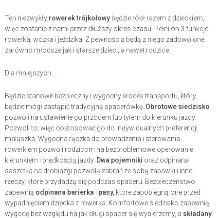
Ten niezwykły
rowerek trójkołowy
będzie rósł razem z dzieckiem,
więc zostanie z nami przez dłuższy okres czasu. Pełni on 3 funkcje:
rowerka, wózka i jeździka. Z pewnością będą z niego zadowolone
zarówno młodsze jak i starsze dzieci, a nawet rodzice.
Dla mniejszych ...
Będzie stanowił bezpieczny i wygodny środek transportu, który
będzie mógł zastąpić tradycyjną spacerówkę.
Obrotowe siedzisko
pozwoli na ustawienie go przodem lub tyłem do kierunku jazdy.
Pozwoli to, więc dostosować go do indywidualnych preferencji
maluszka. Wygodna rączka do prowadzenia i sterowania
rowerkiem pozwoli rodzicom na bezproblemowe operowanie
kierunkiem i prędkością jazdy.
Dwa pojemniki
oraz odpinana
saszetka na drobiazgi pozwolą zabrać ze sobą zabawki i inne
rzeczy, które przydadzą się podczas spaceru. Bezpieczeństwo
zapewnią
odpinana barierka
i
pasy
,
które zapobiegną one przed
wypadnięciem dziecka z rowerka. Komfortowe siedzisko zapewnią
wygodę bez względu na jak długi spacer się wybierzemy, a
składany