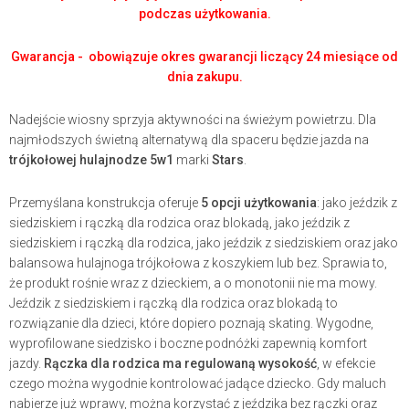
podczas użytkowania.
Gwarancja - obowiązuje okres gwarancji liczący 24 miesiące od
dnia zakupu.
Nadejście wiosny sprzyja aktywności na świeżym powietrzu. Dla
najmłodszych świetną alternatywą dla spaceru będzie jazda na
trójkołowej hulajnodze 5w1
marki
Stars
.
Przemyślana konstrukcja oferuje
5 opcji użytkowania
: jako jeździk z
siedziskiem i rączką dla rodzica oraz blokadą, jako jeździk z
siedziskiem i rączką dla rodzica, jako jeździk z siedziskiem oraz jako
balansowa hulajnoga trójkołowa z koszykiem lub bez. Sprawia to,
że produkt rośnie wraz z dzieckiem, a o monotonii nie ma mowy.
Jeździk z siedziskiem i rączką dla rodzica oraz blokadą to
rozwiązanie dla dzieci, które dopiero poznają skating. Wygodne,
wyprofilowane siedzisko i boczne podnóżki zapewnią komfort
jazdy.
Rączka dla rodzica ma regulowaną wysokość
, w efekcie
czego można wygodnie kontrolować jadące dziecko. Gdy maluch
nabierze już wprawy, można korzystać z jeździka bez rączki oraz