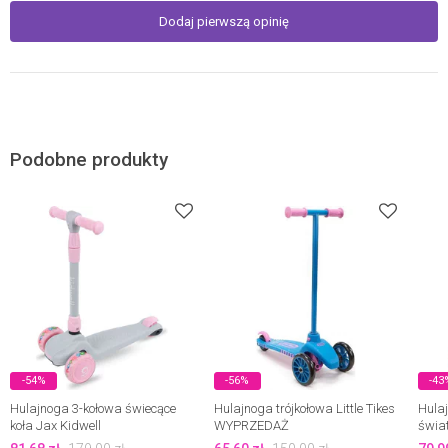
Dodaj pierwszą opinię
Podobne produkty
-54%
-56%
-43
Hulajnoga 3-kołowa świecące
Hulajnoga trójkołowa Little Tikes
Hula
koła Jax Kidwell
WYPRZEDAŻ
świat
Wypr