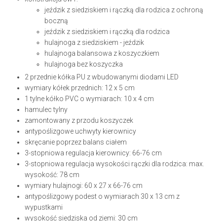
jeździk z siedziskiem i rączką dla rodzica z ochroną
boczną
jeździk z siedziskiem i rączką dla rodzica
hulajnoga z siedziskiem - jeździk
hulajnoga balansowa z koszyczkiem
hulajnoga bez koszyczka
2 przednie kółka PU z wbudowanymi diodami LED
wymiary kółek przednich: 12 x 5 cm
1 tylne kółko PVC o wymiarach: 10 x 4 cm
hamulec tylny
zamontowany z przodu koszyczek
antypoślizgowe uchwyty kierownicy
skręcanie poprzez balans ciałem
3-stopniowa regulacja kierownicy: 66-76 cm
3-stopniowa regulacja wysokości rączki dla rodzica: max.
wysokość: 78 cm
wymiary hulajnogi: 60 x 27 x 66-76 cm
antypoślizgowy podest o wymiarach 30 x 13 cm z
wypustkami
wysokość siedziska od ziemi: 30 cm