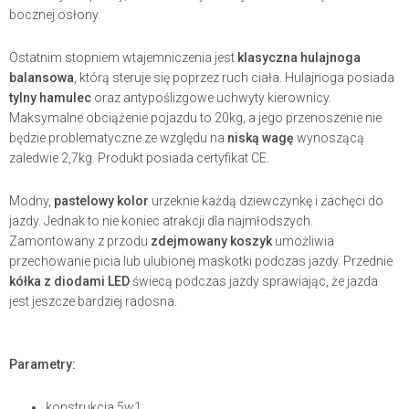
bocznej osłony.
Ostatnim stopniem wtajemniczenia jest
klasyczna hulajnoga
balansowa
, którą steruje się poprzez ruch ciała. Hulajnoga posiada
tylny hamulec
oraz antypoślizgowe uchwyty kierownicy.
Maksymalne obciążenie pojazdu to 20kg, a jego przenoszenie nie
będzie problematyczne ze względu na
niską wagę
wynoszącą
zaledwie 2,7kg. Produkt posiada certyfikat CE.
Modny,
pastelowy kolor
urzeknie każdą dziewczynkę i zachęci do
jazdy. Jednak to nie koniec atrakcji dla najmłodszych.
Zamontowany z przodu
zdejmowany koszyk
umożliwia
przechowanie picia lub ulubionej maskotki podczas jazdy. Przednie
kółka z diodami LED
świecą podczas jazdy sprawiając, że jazda
jest jeszcze bardziej radosna.
Parametry:
konstrukcja 5w1: