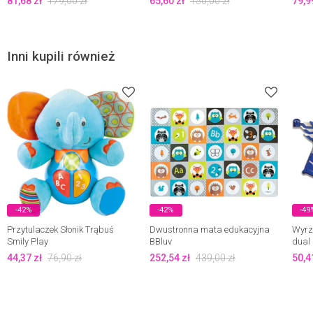
81,68
zł
179,00
zł
65,60
zł
150,00
zł
79,9
Inni kupili również
-42%
-42%
-49
Przytulaczek Słonik Trąbuś
Dwustronna mata edukacyjna
Wyrz
Smily Play
BBluv
dual 
Silver
44,37
zł
76,90
zł
252,54
zł
439,00
zł
50,4