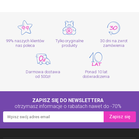
99% naszych klientów
Tylko oryginalne
30 dni na zwrot
nas poleca
produkty
zamówienia
Darmowa dostawa
Ponad 10 lat
od 500zł
doświadczenia
ZAPISZ SIĘ DO NEWSLETTERA
otrzymasz informacje o rabatach
nawet do -70%
Zapisz się