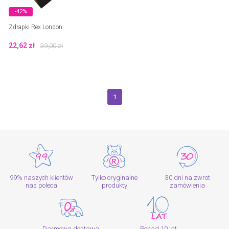
-42%
Zdrapki Rex London
22,62
zł
39,00
zł
1
99% naszych klientów
Tylko oryginalne
30 dni na zwrot
nas poleca
produkty
zamówienia
Darmowa dostawa
Ponad 10 lat