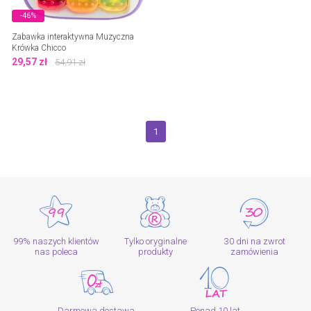
-46%
Zabawka interaktywna Muzyczna
Krówka Chicco
29,57
zł
54,91
zł
1
99% naszych klientów
Tylko oryginalne
30 dni na zwrot
nas poleca
produkty
zamówienia
Darmowa dostawa
Ponad 10 lat