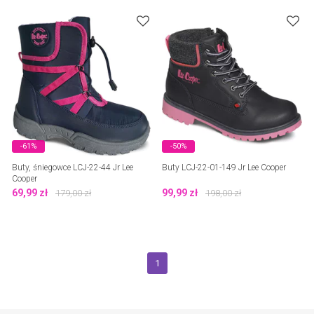
-61%
-50%
Buty, śniegowce LCJ-22-44 Jr Lee
Buty LCJ-22-01-149 Jr Lee Cooper
Cooper
69,99
zł
99,99
zł
179,00
zł
198,00
zł
1