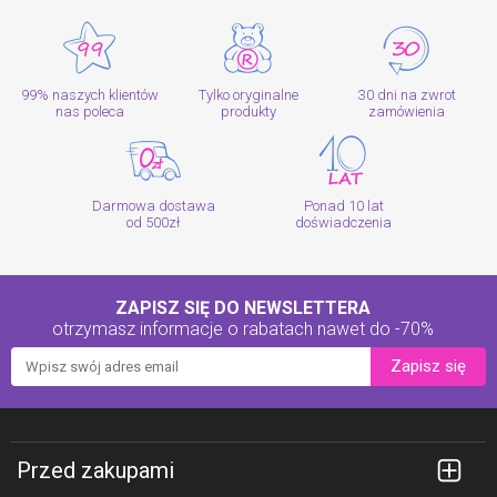
99% naszych klientów
Tylko oryginalne
30 dni na zwrot
nas poleca
produkty
zamówienia
Darmowa dostawa
Ponad 10 lat
od 500zł
doświadczenia
ZAPISZ SIĘ DO NEWSLETTERA
otrzymasz informacje o rabatach
nawet do -70%
Zapisz się
Przed zakupami