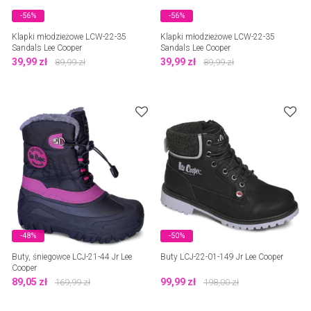
-56%
-56%
Klapki młodzieżowe LCW-22-35
Klapki młodzieżowe LCW-22-35
Sandals Lee Cooper
Sandals Lee Cooper
39,99
zł
39,99
zł
89,99
zł
89,99
zł
-48%
-50%
Buty, śniegowce LCJ-21-44 Jr Lee
Buty LCJ-22-01-149 Jr Lee Cooper
Cooper
89,05
zł
99,99
zł
169,99
zł
198,00
zł