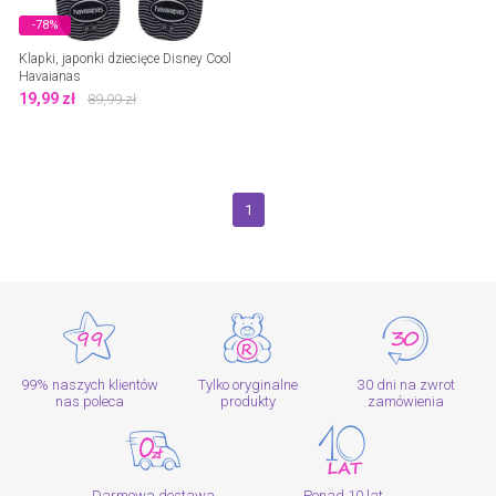
-78%
Klapki, japonki dziecięce Disney Cool
Havaianas
19,99
zł
89,99
zł
1
99% naszych klientów
Tylko oryginalne
30 dni na zwrot
nas poleca
produkty
zamówienia
Darmowa dostawa
Ponad 10 lat