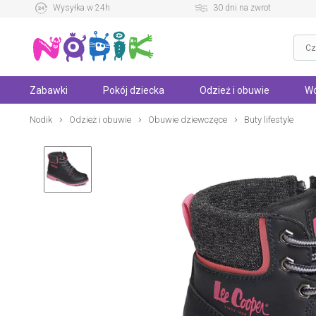
Wysyłka w 24h
30 dni na zwrot
Zabawki
Pokój dziecka
Odzież i obuwie
Wó
Nodik
Odzież i obuwie
Obuwie dziewczęce
Buty lifestyle