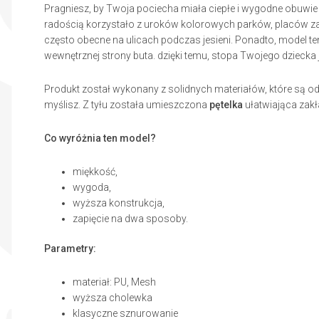
Pragniesz, by Twoja pociecha miała ciepłe i wygodne obuwie 
radością korzystało z uroków kolorowych parków, placów zab
często obecne na ulicach podczas jesieni. Ponadto, model t
wewnętrznej strony buta. dzięki temu, stopa Twojego dziecka 
Produkt został wykonany z solidnych materiałów, które są 
myślisz. Z tyłu została umieszczona
pętelka
ułatwiająca zakł
Co wyróżnia ten model?
miękkość,
wygoda,
wyższa konstrukcja,
zapięcie na dwa sposoby.
Parametry:
materiał: PU, Mesh
wyższa cholewka
klasyczne sznurowanie