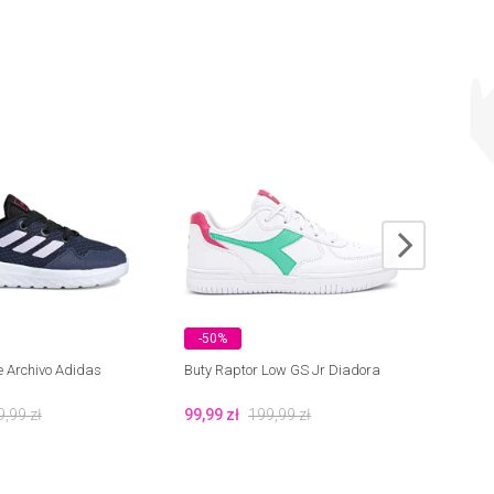
-50%
-75
e Archivo Adidas
Buty Raptor Low GS Jr Diadora
Kalos
9,99
zł
99,99
zł
199,99
zł
49,99