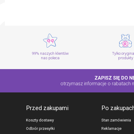
99% naszych klientów
Tylko orygin
nas poleca
produkty
ZAPISZ SIĘ DO 
otrzymasz informacje o rabatach
Przed zakupami
Po zakupac
Koszty dostawy
Stan zamówienia
Odbiór przesyłki
Reklamacje