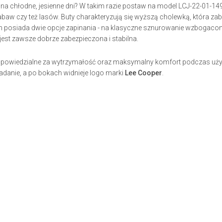
na chłodne, jesienne dni? W takim razie postaw na model LCJ-22-01-149 
aw czy też lasów. Buty charakteryzują się wyższą cholewką, która zab
en posiada dwie opcje zapinania - na klasyczne sznurowanie wzbogaco
jest zawsze dobrze zabezpieczona i stabilna.
odpowiedzialne za wytrzymałość oraz maksymalny komfort podczas użytk
adanie, a po bokach widnieje logo marki
Lee Cooper
.