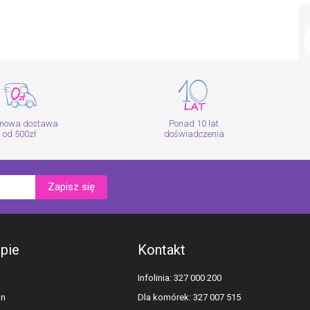
mowa dostawa
Ponad 10 lat
od 500zł
doświadczenia
Zapisz się
epie
Kontakt
Infolinia: 327 000 200
in
Dla komórek: 327 007 515