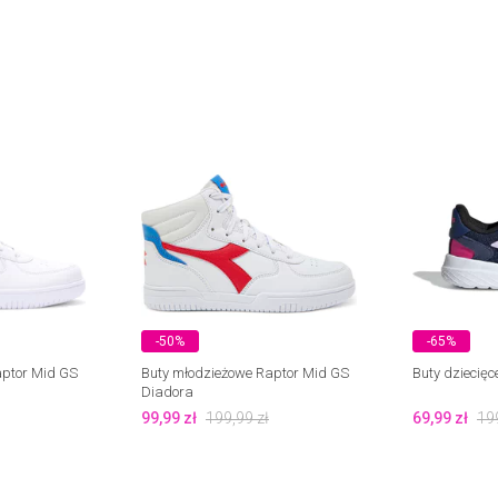
-50%
-65%
aptor Mid GS
Buty młodzieżowe Raptor Mid GS
Buty dziecięc
Diadora
99,99
zł
199,99
zł
69,99
zł
19