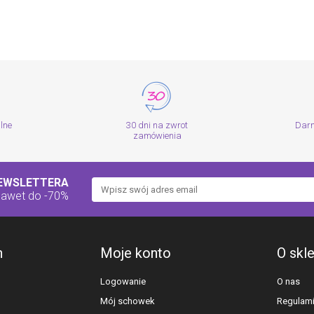
alne
30 dni na zwrot
Dar
zamówienia
NEWSLETTERA
nawet do -70%
h
Moje konto
O skl
Logowanie
O nas
Mój schowek
Regulam