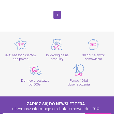
1
99% naszych klientów
Tylko oryginalne
30 dni na zwrot
nas poleca
produkty
zamówienia
Darmowa dostawa
Ponad 10 lat
od 500zł
doświadczenia
ZAPISZ SIĘ DO NEWSLETTERA
otrzymasz informacje o rabatach
nawet do -70%