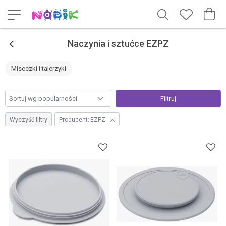
<
Naczynia i sztućce EZPZ
Miseczki i talerzyki
Filtruj
Wyczyść filtry
Producent:
EZPZ