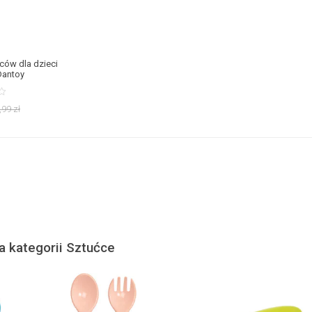
ców dla dzieci
Dantoy
,99
zł
la kategorii Sztućce