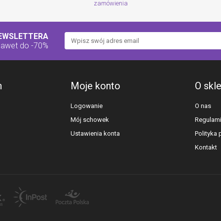
zamówienia
NEWSLETTERA
nawet do -70%
h
Moje konto
O skl
Logowanie
O nas
Mój schowek
Regulam
Ustawienia konta
Polityka
Kontakt