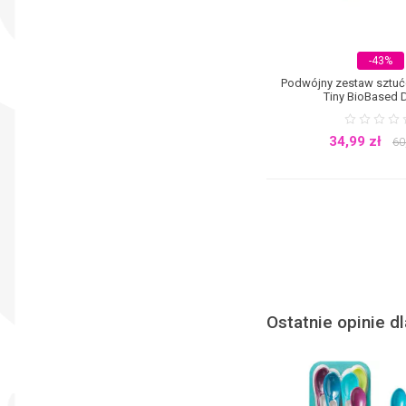
-43%
Podwójny zestaw sztuć
Tiny BioBased 
34,99
zł
60
Ostatnie opinie d