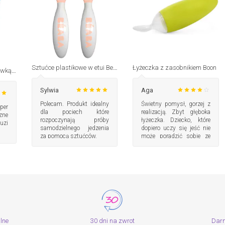
Sztućce plastikowe w etui Beaba
Łyżeczka z zasobnikiem Boon
Łyżeczka z miękką końcówką 4 szt. 4m+ Tommee Tippee
Sylwia
Aga
Polecam. Produkt idealny
Świetny pomysł, gorzej z
per
dla pociech które
realizacją. Zbyt głęboka
zne
rozpoczynają próby
łyżeczka. Dziecko, które
uzi
samodzielnego jedzenia
dopiero uczy się jeść nie
za pomocą sztućców.
może poradzić sobie ze
zgarnięciem jedzenia.
alne
30 dni na zwrot
Dar