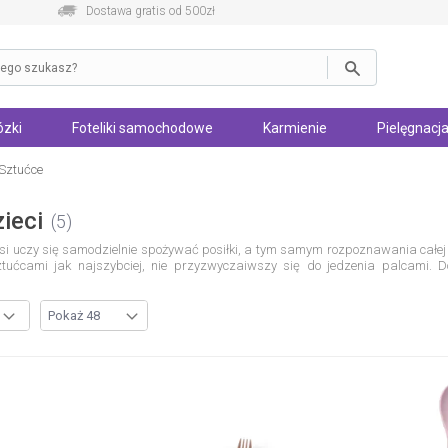
Dostawa gratis od 500zł
zki
Foteliki samochodowe
Karmienie
Pielęgnacja
Sztućce
ieci
5
si uczy się samodzielnie spożywać posiłki, a tym samym rozpoznawania całej
tućcami jak najszybciej, nie przyzwyczaiwszy się do jedzenia palcami. 
czne szkraby. Należy jednak pamiętać, że nauka dziecka jest efektywna, gdy 
uczyć malucha spożywania pokarmu sztućcami, zrezygnuj z łyżki i widelca, kt
związania, które uniemożliwią mu zranienie się. W tym celu możesz sięgnąć po
 bezpieczne oraz przystosowane do użytkowania dla dzieci, dlatego możesz sku
la dzieci
Najmłodsi, którzy nie ukończyli jeszcze drugiego roku życia, swoj
akich jak plastik czy żywica termoplastyczna. Kształt nożyka, widelca i łyżki p
 w nieporadnych jeszcze rączkach. Wielkość
pierwszych sztućców maluch
óry dopiero rozpoczyna swoją przygodę z samodzielnym jedzeniem, w zupełności
 plastikowych na wykonane ze stali nierdzewnej oraz zaopatrzyć malucha także 
ych niejadków
Twój maluch niechętnie spożywa posiłki? Spraw, by jedzenie 
 zestawy
sztućców dziecięcych
. Maluchy uwielbiają mieniące się kolory, ciekaw