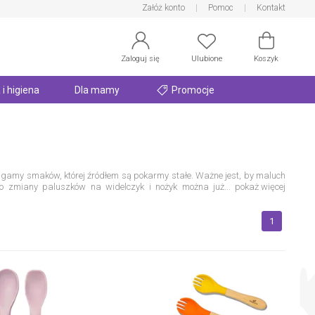
Załóż konto
Pomoc
Kontakt
Zaloguj się
Ulubione
Koszyk
 i higiena
Dla mamy
Promocje
 gamy smaków, której źródłem są pokarmy stałe. Ważne jest, by maluch
Do zmiany paluszków na widelczyk i nożyk można już
...
pokaż więcej
dobierzemy do niej odpowiednie narzędzia, którymi w tym przypadku są
órymi jadasz Ty i reszta członków Twojej rodziny. Dla maluszka należy
 sztućce wykonane z tworzyw sztucznych, takich jak: silikon, melamina
1
pić się na nauce dziecka, zamiast martwić się o jego zdrowie.
Radość
ą przygodę ze sztućcami powinni zacząć od tych wykonanych z lekkich i
owinien być odpowiednio ukształtowany, zaokrąglony i gładki, by dziecko
a
powinna być zbliżona wymiarami do łyżeczki i małego widelczyka
 wystarczy łyżka i widelec, nóż nie jest konieczny.
Sztućce dla dzieci
w nóż, na początku wystarczy taki do masła, który nie jest zbyt ostry.
było długo oczekiwaną atrakcją każdego dnia. Z pewnością pomogą Ci w
e ilustracje oraz wszystko, co jeszcze stanowi dla nich zagadkę. Jeżeli,