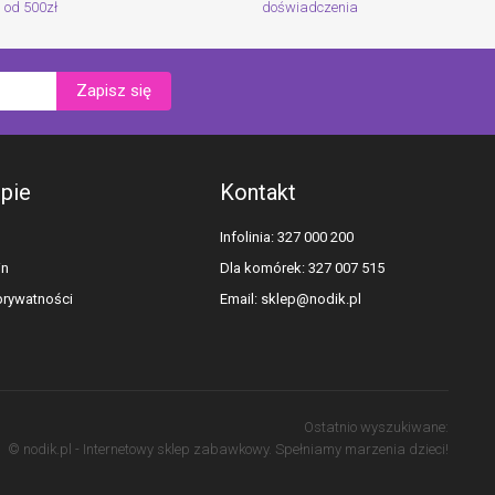
od 500zł
doświadczenia
Zapisz się
epie
Kontakt
Infolinia: 327 000 200
in
Dla komórek: 327 007 515
 prywatności
Email:
sklep@nodik.pl
Ostatnio wyszukiwane:
© nodik.pl - Internetowy sklep zabawkowy. Spełniamy marzenia dzieci!