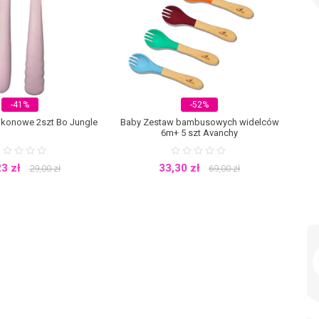
 zdanie. W tym celu zdecyduj się na zakup
sztućców termicznych
, które
barwy, a tym samym chętniej będzie jadło posiłek, który dla niego
natrudzić, żeby zachęcić dziecko do zjedzenia całej zawartości talerza.
 Nie mniej skuteczna okaże się także cała zastawa ozdobiona grafiką z
żowy, niebieski czy zielony. Żywe kolory i wizerunki zwierzątek sprawią,
enia niczym dorosły.
W ofercie sklepu z artykułami dziecięcymi Nodik
zyka z przegródkami oraz z zestawem sztućców, a wszystko to elegancko
 Canpol, Chicco, Tommee Tippee, Done by Deer, EZPZ, Thermobaby czy
-41%
-52%
likonowe 2szt Bo Jungle
Baby Zestaw bambusowych widelców
6m+ 5 szt Avanchy
23
zł
33,30
zł
29,00
zł
69,00
zł