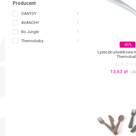
Producent
więc samodzielne jedzenie
zmieniają kolor pod wpły
przygotowałeś.
Naczynia d
DANTOY
2
Pomocne okazuje się układ
ulubionej bajki animowanej 
AVANCHY
1
że dziecko zje posiłek be
Bo Jungle
1
dostępne są same naczynia
zapakowane, czyli idealn
Thermobaby
1
BebeDue. Bogata oferta sp
-45%
Łyżeczki plastikowe m
Thermoba
13,63
zł
25