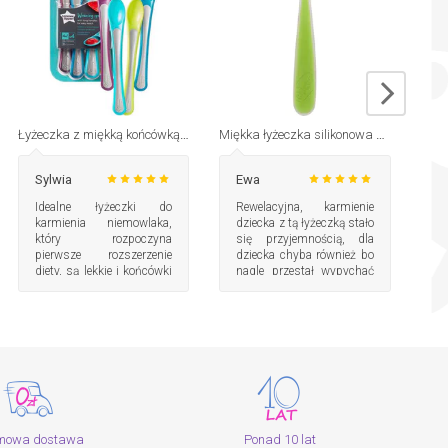
Łyżeczka z miękką końcówką 4 szt. 4m+ Tommee Tippee
Miękka łyżeczka silikonowa 6m+ Chicco
Sylwia
Ewa
K
Idealne łyżeczki do
Rewelacyjna, karmienie
Ł
karmienia niemowlaka,
dziecka z tą łyżeczką stało
t
który rozpoczyna
się przyjemnością, dla
d
pierwsze rozszerzenie
dziecka chyba również bo
l
diety, są lekkie i końcówki
nagle przestał wypychać
u
miekkie jak w opisie.
języczek, chętnie otwiera
n
buzię i zaczął sam
z
chwytać łyżeczkę.
u
Produkt przerósł moje
oczekiwania. Mocno
polecam!
mowa dostawa
Ponad 10 lat