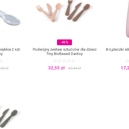
 nie sprawia mu przyjemności, podaruj maluchowi sztućce, które zmienią jego
wem temperatury. Twoje dziecko będzie zachwycone, widząc mieniące się 
la dzieci z ulubionymi postaciami
Nie od dziś wiadomo, że trzeba się nieźle 
anie kawałków jedzenia tak, aby utworzyły one kształt zwierzątka lub misia.
Twojej pociechy lub po prostu w przyjemnym dla oka dziecka kolorze takim jak ró
z wybrzydzania, a tym samym chętniej podejmie się nauki samodzielnego jedz
 dla dzieci, jak i praktyczne zestawy składające się z kubka niekapka, taler
e na prezent. Szeroki asortyment sklepu oferuje produkty marek takich jak
rawia, że zachęcimy do jedzenia regularnych posiłków każdego niejadka!
-46%
iękkie 2 szt.
Podwójny zestaw sztućców dla dzieci
B-Łyżeczki si
by
Tiny BioBased Dantoy
32,55
zł
17,
,00
zł
60,44
zł