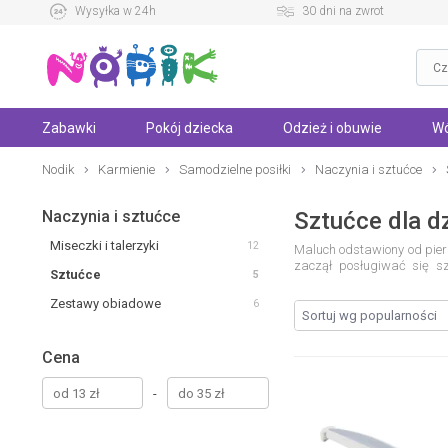
Wysyłka w 24h
30 dni na zwrot
Zabawki
Pokój dziecka
Odzież i obuwie
Wó
Nodik
Karmienie
Samodzielne posiłki
Naczynia i sztućce
Naczynia i sztućce
Sztućce dla dz
Miseczki i talerzyki
12
Maluch odstawiony od pier
zaczął posługiwać się sz
Sztućce
5
przygotowywać kilkumiesię
dziecięce sztućce
.
Chcąc na
Zestawy obiadowe
6
wybrać bezpieczniejsze ro
lub drewno. Są one w pełni
z jedzenia ze sztućcami d
Cena
bezpiecznych materiałów, t
mogło pewnie trzymać je
-
deserowego. Maluchowi, kt
starszych należy zmienić z
Zestawy sztućców dla mał
tym atrakcyjne wizualnie