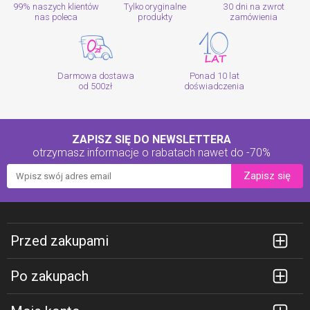
99% naszych klientów
Tylko oryginalne
30 dni na zwrot
nas poleca
produkty
zamówienia
Darmowa dostawa
Ponad 10 lat
od 500zł
doświadczenia
ZAPISZ SIĘ DO NEWSLETTERA
otrzymasz informacje o rabatach
nawet do -70%
Zapisz się
Przed zakupami
Po zakupach