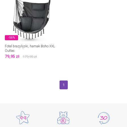
-56%
Fotel brazylijski, hamak Boho XXL
Outtec
79,95
zł
179,95
zł
1