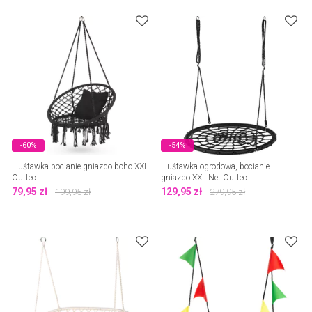
-60%
-54%
Huśtawka bocianie gniazdo boho XXL
Huśtawka ogrodowa, bocianie
Outtec
gniazdo XXL Net Outtec
79,95
zł
129,95
zł
199,95
zł
279,95
zł