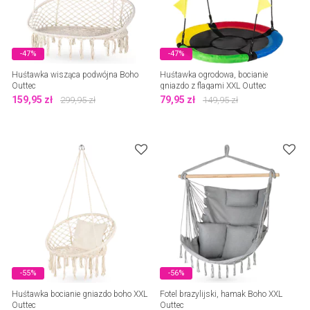
-47%
-47%
Huśtawka wisząca podwójna Boho
Huśtawka ogrodowa, bocianie
Outtec
gniazdo z flagami XXL Outtec
159,95
zł
79,95
zł
299,95
zł
149,95
zł
-55%
-56%
Huśtawka bocianie gniazdo boho XXL
Fotel brazylijski, hamak Boho XXL
Outtec
Outtec