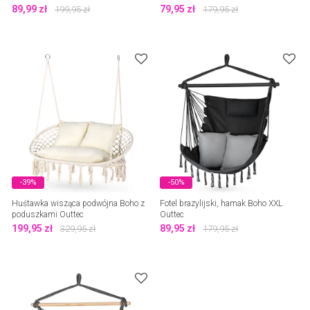
89,99
zł
79,95
zł
199,95
zł
179,95
zł
-39%
-50%
Huśtawka wisząca podwójna Boho z
Fotel brazylijski, hamak Boho XXL
poduszkami Outtec
Outtec
199,95
zł
89,95
zł
329,95
zł
179,95
zł