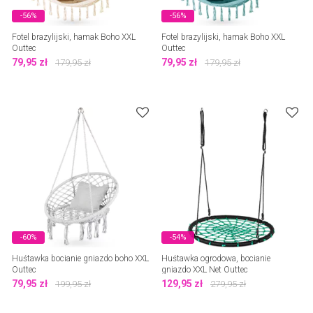
-56%
-56%
Fotel brazylijski, hamak Boho XXL
Fotel brazylijski, hamak Boho XXL
Outtec
Outtec
79,95
zł
79,95
zł
179,95
zł
179,95
zł
-60%
-54%
Huśtawka bocianie gniazdo boho XXL
Huśtawka ogrodowa, bocianie
Outtec
gniazdo XXL Net Outtec
79,95
zł
129,95
zł
199,95
zł
279,95
zł