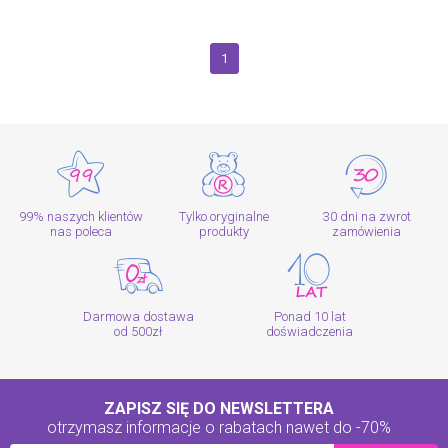
1
99% naszych klientów
Tylko oryginalne
30 dni na zwrot
nas poleca
produkty
zamówienia
Darmowa dostawa
Ponad 10 lat
od 500zł
doświadczenia
ZAPISZ SIĘ DO NEWSLETTERA
otrzymasz informacje o rabatach
nawet do -70%