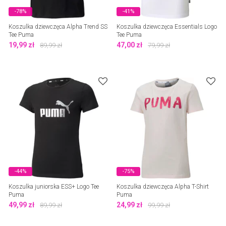
-78%
-41%
Koszulka dziewczęca Alpha Trend SS
Koszulka dziewczęca Essentials Logo
Tee Puma
Tee Puma
19,99
zł
47,00
zł
89,99
zł
79,99
zł
-44%
-75%
Koszulka juniorska ESS+ Logo Tee
Koszulka dziewczęca Alpha T-Shirt
Puma
Puma
49,99
zł
24,99
zł
89,99
zł
99,99
zł