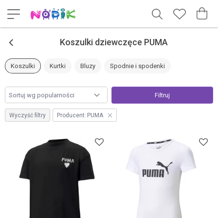
<
Koszulki dziewczęce PUMA
Koszulki
Kurtki
Bluzy
Spodnie i spodenki
Filtruj
Wyczyść filtry
Producent:
PUMA