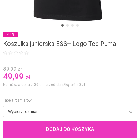
-44%
Koszulka juniorska ESS+ Logo Tee Puma
89,99
zł
49,99
zł
Najniższa cena z 30 dni przed obniżką: 56,50
zł
Tabela rozmiarów
Wybierz rozmiar
DODAJ DO KOSZYKA