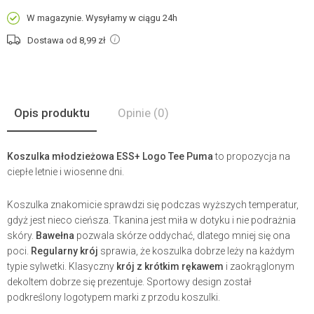
W magazynie. Wysyłamy w ciągu 24h
Dostawa od 8,99
zł
Opis produktu
Opinie
(0)
Koszulka młodzieżowa ESS+ Logo Tee Puma
to propozycja na
ciepłe letnie i wiosenne dni.
Koszulka znakomicie sprawdzi się podczas wyższych temperatur,
gdyż jest nieco cieńsza. Tkanina jest miła w dotyku i nie podrażnia
skóry.
Bawełna
pozwala skórze oddychać, dlatego mniej się ona
poci.
Regularny krój
sprawia, że koszulka dobrze leży na każdym
typie sylwetki. Klasyczny
krój z krótkim rękawem
i zaokrąglonym
dekoltem dobrze się prezentuje. Sportowy design został
podkreślony logotypem marki z przodu koszulki.