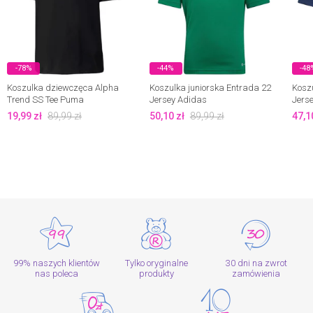
-78%
-44%
-48
Koszulka dziewczęca Alpha
Koszulka juniorska Entrada 22
Koszu
Trend SS Tee Puma
Jersey Adidas
Jers
19,99
zł
89,99
zł
50,10
zł
89,99
zł
47,1
99% naszych klientów
Tylko oryginalne
30 dni na zwrot
nas poleca
produkty
zamówienia