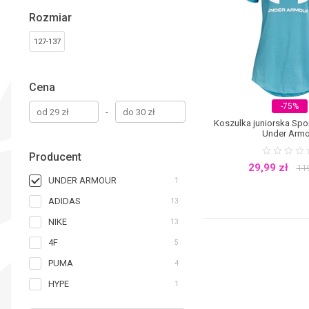
Rozmiar
127-137
Cena
-75%
-
Koszulka juniorska Spor
Under Armo
Producent
29,99
zł
11
UNDER ARMOUR
1
ADIDAS
13
NIKE
13
4F
5
PUMA
4
HYPE
1