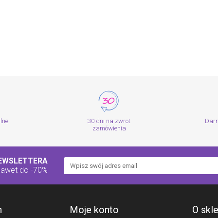
alne
30 dni na zwrot
Dar
zamówienia
NEWSLETTERA
nawet do -70%
h
Moje konto
O skl