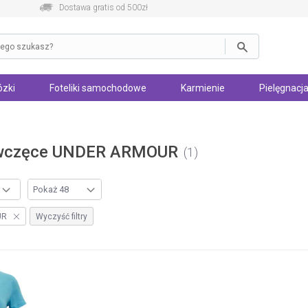
Dostawa gratis od 500zł
zki
Foteliki samochodowe
Karmienie
Pielęgnacja
iewczęce UNDER ARMOUR
1
UR
Wyczyść filtry