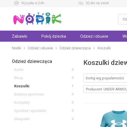
Wysyłka w 24h
30 dni na zwrot
Zabawki
Pokój dziecka
Odzież i obuwie
Wó
Nodik
Odzież i obuwie
Odzież dziewczęca
Koszulki
Odzież dziewczęca
Koszulki dz
Kurtki
0
Bluzy
0
Koszulki
1
Producent:
UNDER ARMO
Bielizna sportowa
0
Komplety
0
Spodnie i spodenki
0
Skarpetki
0