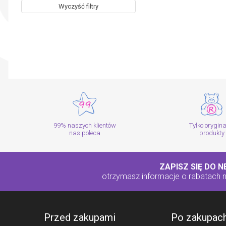
Wyczyść filtry
99% naszych klientów
Tylko orygin
nas poleca
produkty
ZAPISZ SIĘ DO 
otrzymasz informacje o rabatach
Przed zakupami
Po zakupac