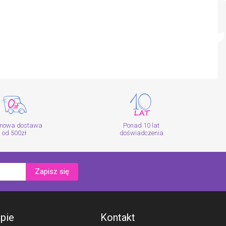
mowa dostawa
Ponad 10 lat
od 500zł
doświadczenia
Zapisz się
epie
Kontakt