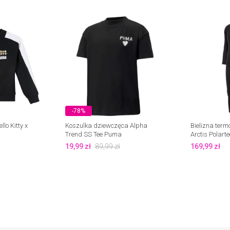
-78%
lo Kitty x
Koszulka dziewczęca Alpha
Bielizna ter
Trend SS Tee Puma
Arctis Polarte
19,99
zł
89,99
zł
169,99
zł