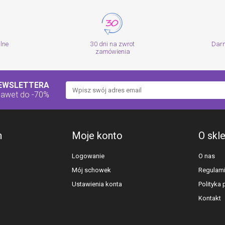
alne
30 dni na zwrot
Dar
zamówienia
NEWSLETTERA
nawet do -70%
h
Moje konto
O skl
Logowanie
O nas
Mój schowek
Regulam
Ustawienia konta
Polityka
Kontakt