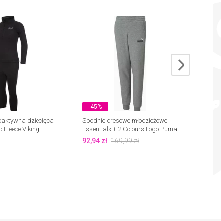
-45%
-45
moaktywna dziecięca
Spodnie dresowe młodzieżowe
Spodn
c Fleece Viking
Essentials + 2 Colours Logo Puma
Sweat
92,94
zł
169,99
zł
97,58