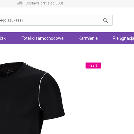
Dostawa gratis od 500zł
zki
Foteliki samochodowe
Karmienie
Pielęgnacja
-28%