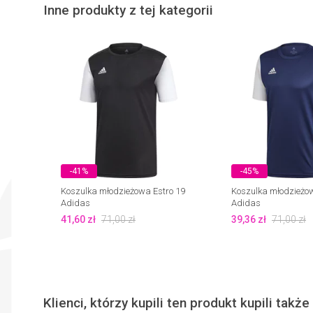
Inne produkty z tej kategorii
-41%
-45%
Koszulka młodzieżowa Estro 19
Koszulka młodzieżow
Adidas
Adidas
41,60
zł
71,00
zł
39,36
zł
71,00
zł
Klienci, którzy kupili ten produkt kupili także