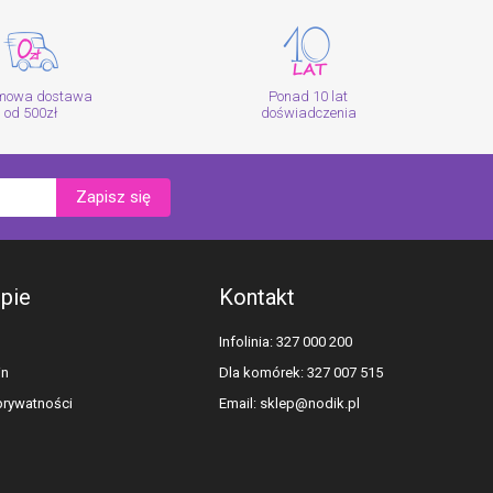
mowa dostawa
Ponad 10 lat
od 500zł
doświadczenia
Zapisz się
epie
Kontakt
Infolinia: 327 000 200
in
Dla komórek: 327 007 515
 prywatności
Email:
sklep@nodik.pl