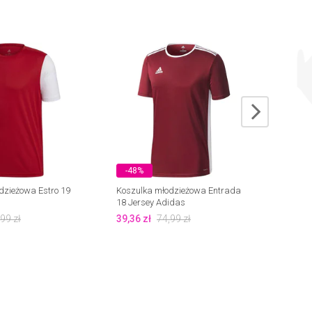
-48%
-37
dzieżowa Estro 19
Koszulka młodzieżowa Entrada
Koszul
18 Jersey Adidas
Adida
,99
zł
39,36
zł
74,99
zł
47,00