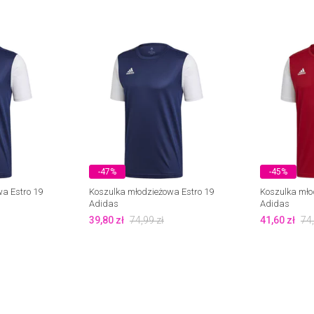
-47%
-45%
a Estro 19
Koszulka młodzieżowa Estro 19
Koszulka mło
Adidas
Adidas
39,80
zł
74,99
zł
41,60
zł
74