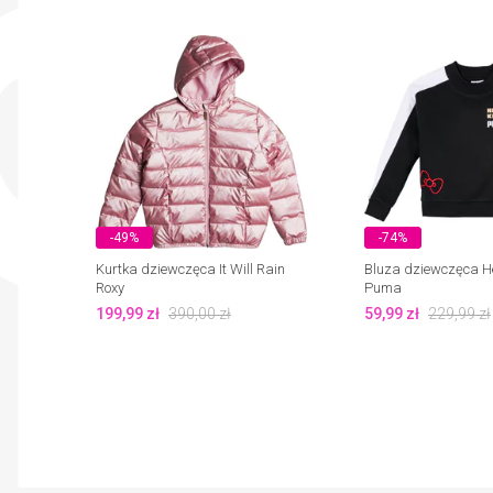
-49%
-74%
Kurtka dziewczęca It Will Rain
Bluza dziewczęca Hel
Roxy
Puma
199,99
zł
390,00
zł
59,99
zł
229,99
zł