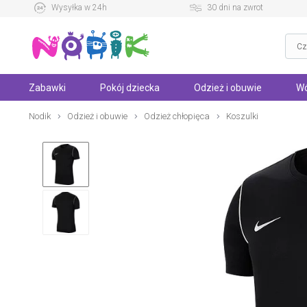
Wysyłka w 24h
30 dni na zwrot
Zabawki
Pokój dziecka
Odzież i obuwie
Wó
Nodik
Odzież i obuwie
Odzież chłopięca
Koszulki