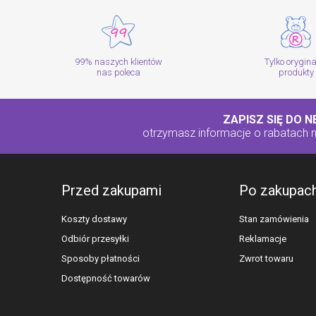
99% naszych klientów
Tylko orygin
nas poleca
produkty
ZAPISZ SIĘ DO 
otrzymasz informacje o rabatach
Przed zakupami
Po zakupac
Koszty dostawy
Stan zamówienia
Odbiór przesyłki
Reklamacje
Sposoby płatności
Zwrot towaru
Dostępność towarów