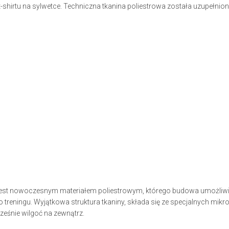
 t-shirtu na sylwetce. Techniczna tkanina poliestrowa została uzupełnio
jest nowoczesnym materiałem poliestrowym, którego budowa umożliwi
o treningu. Wyjątkowa struktura tkaniny, składa się ze specjalnych mik
eśnie wilgoć na zewnątrz.