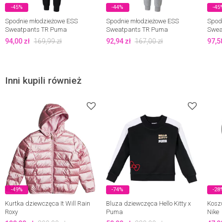
-45%
-44%
-45
Spodnie młodzieżowe ESS
Spodnie młodzieżowe ESS
Spod
Sweatpants TR Puma
Sweatpants TR Puma
Swea
94,00
zł
169,99
zł
92,94
zł
167,00
zł
97,5
Inni kupili również
-49%
-74%
-28
Kurtka dziewczęca It Will Rain
Bluza dziewczęca Hello Kitty x
Kosz
Roxy
Puma
Nike