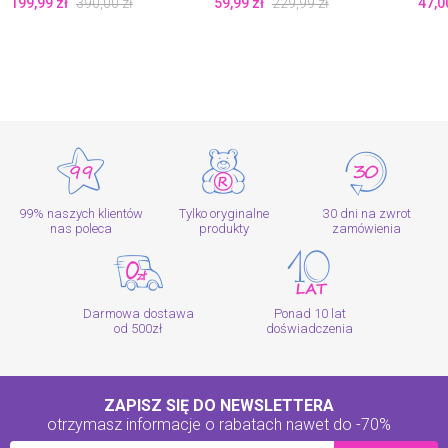
199,99
zł
390,00
zł
59,99
zł
229,99
zł
47,0
99% naszych klientów
Tylko oryginalne
30 dni na zwrot
nas poleca
produkty
zamówienia
Darmowa dostawa
Ponad 10 lat
od 500zł
doświadczenia
ZAPISZ SIĘ DO NEWSLETTERA
otrzymasz informacje o rabatach
nawet do -70%