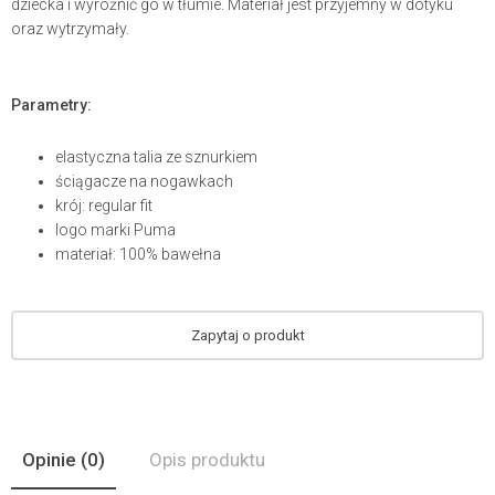
dziecka i wyróżnić go w tłumie. Materiał jest przyjemny w dotyku
oraz wytrzymały.
Parametry:
elastyczna talia ze sznurkiem
ściągacze na nogawkach
krój: regular fit
logo marki Puma
materiał: 100% bawełna
Zapytaj o produkt
Opinie
(0)
Opis produktu