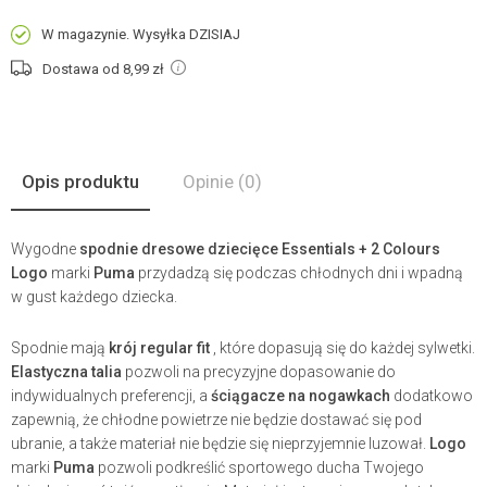
W magazynie. Wysyłka DZISIAJ
Dostawa od 8,99
zł
Opis produktu
Opinie
(0)
Wygodne
spodnie dresowe dziecięce Essentials + 2 Colours
Logo
marki
Puma
przydadzą się podczas chłodnych dni i wpadną
w gust każdego dziecka.
Spodnie mają
krój regular fit
, które dopasują się do każdej sylwetki.
Elastyczna talia
pozwoli na precyzyjne dopasowanie do
indywidualnych preferencji, a
ściągacze na
nogawkach
dodatkowo
zapewnią, że chłodne powietrze nie będzie dostawać się pod
ubranie, a także materiał nie będzie się nieprzyjemnie luzował.
Logo
marki
Puma
pozwoli podkreślić sportowego ducha Twojego