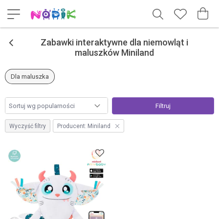
<
Zabawki interaktywne dla niemowląt i
maluszków Miniland
Dla maluszka
Filtruj
Wyczyść filtry
Producent:
Miniland