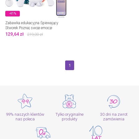
-41%
Zabawka edukacyjna Śpiewający
Stworek Poznaj swoje emocje
Miniland
129,64
zł
219,00
zł
1
99% naszych klientów
Tylko oryginalne
30 dni na zwrot
nas poleca
produkty
zamówienia