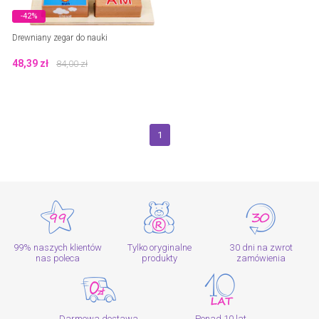
-42%
Drewniany zegar do nauki
48,39
zł
84,00
zł
1
99% naszych klientów
Tylko oryginalne
30 dni na zwrot
nas poleca
produkty
zamówienia
Darmowa dostawa
Ponad 10 lat