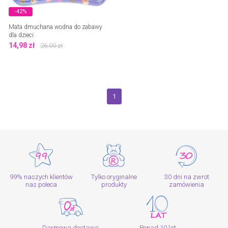
-42%
Mata dmuchana wodna do zabawy
dla dzieci
14,98
zł
26,00
zł
1
99% naszych klientów
Tylko oryginalne
30 dni na zwrot
nas poleca
produkty
zamówienia
Darmowa dostawa
Ponad 10 lat