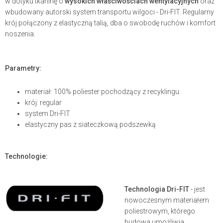
w dotyku tkaninę o
wysokich właściwościach wentylacyjnych
oraz
wbudowany autorski system transportu wilgoci - Dri-FIT. Regularny
krój połączony z elastyczną talią, dba o swobodę ruchów i komfort
noszenia.
Parametry:
materiał: 100% poliester pochodzący z recyklingu
krój: regular
system Dri-FIT
elastyczny pas z siateczkową podszewką
Technologie:
Technologia Dri-FIT
- jest
nowoczesnym materiałem
poliestrowym, którego
budowa umożliwia