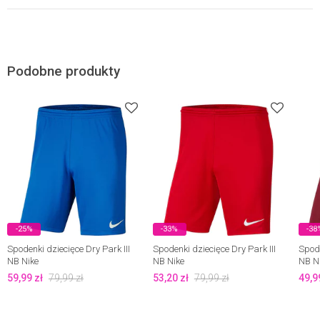
Podobne produkty
-25%
-33%
-38
Spodenki dziecięce Dry Park III
Spodenki dziecięce Dry Park III
Spode
NB Nike
NB Nike
NB N
59,99
zł
79,99
zł
53,20
zł
79,99
zł
49,9