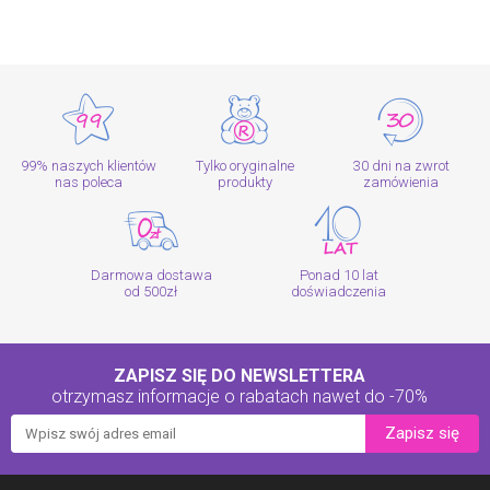
99% naszych klientów
Tylko oryginalne
30 dni na zwrot
nas poleca
produkty
zamówienia
Darmowa dostawa
Ponad 10 lat
od 500zł
doświadczenia
ZAPISZ SIĘ DO NEWSLETTERA
otrzymasz informacje o rabatach
nawet do -70%
Zapisz się