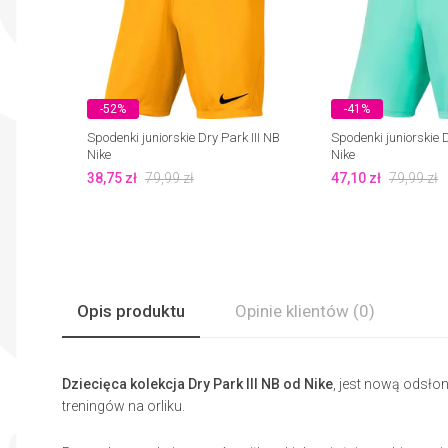
-52%
-41%
Spodenki juniorskie Dry Park III NB
Spodenki juniorskie D
Nike
Nike
38,75
zł
79,99
zł
47,10
zł
79,99
zł
Opis produktu
Opinie
klientów
(0)
Dziecięca kolekcja Dry Park III NB od Nike
, jest nową odsło
treningów na orliku.