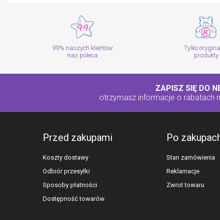
99% naszych klientów
Tylko orygin
nas poleca
produkty
ZAPISZ SIĘ DO 
otrzymasz informacje o rabatach
Przed zakupami
Po zakupac
Koszty dostawy
Stan zamówienia
Odbiór przesyłki
Reklamacje
Sposoby płatności
Zwrot towaru
Dostępność towarów