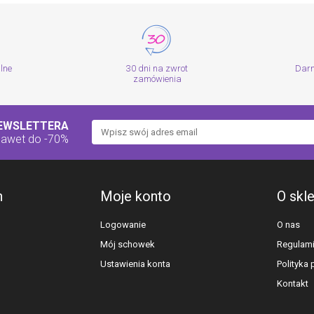
alne
30 dni na zwrot
Dar
zamówienia
NEWSLETTERA
nawet do -70%
h
Moje konto
O skl
Logowanie
O nas
Mój schowek
Regulam
Ustawienia konta
Polityka
Kontakt