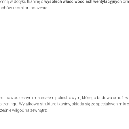
jemną w dotyku tkaninę o
wysokich właściwościach wentylacyjnych
ora
ruchów i komfort noszenia.
jest nowoczesnym materiałem poliestrowym, którego budowa umożliwi
o treningu. Wyjątkowa struktura tkaniny, składa się ze specjalnych mik
eśnie wilgoć na zewnątrz.