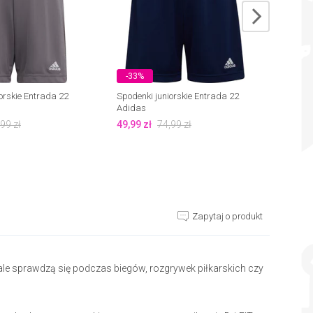
-33%
-40
orskie Entrada 22
Spodenki juniorskie Entrada 22
Spoden
Adidas
Adida
,99
zł
49,99
zł
74,99
zł
44,99
Zapytaj o produkt
le sprawdzą się podczas biegów, rozgrywek piłkarskich czy