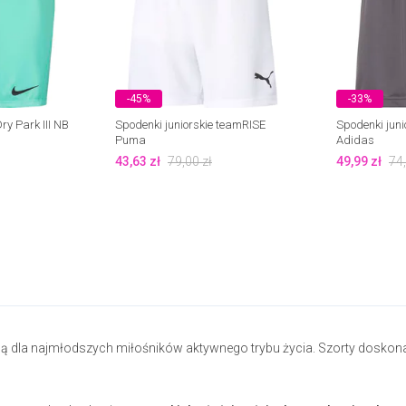
-45%
-33%
ry Park III NB
Spodenki juniorskie teamRISE
Spodenki juni
Puma
Adidas
43,63
zł
79,00
zł
49,99
zł
74
ną dla najmłodszych miłośników aktywnego trybu życia. Szorty doskona