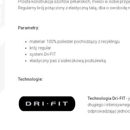
Prosta konstrukcja szortów piłkarskich, mieści w sobie przy
Regularny krój połączony z elastyczną talią, dba o swobodę 
Parametry:
materiał: 100% poliester pochodzący z recyklingu
krój: regular
system Dri-FIT
elastyczny pas z siateczkową podszewką
Technologie:
Technologia Dri-FIT
- 
długiego i intensywneg
odprowadzając jednocz