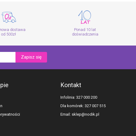
mowa dostawa
Ponad 10 lat
od 500zł
doświadczenia
Zapisz się
epie
Kontakt
Infolinia: 327 000 200
in
Dla komórek: 327 007 515
 prywatności
Email:
sklep@nodik.pl