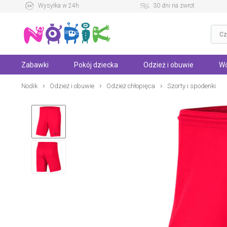
Wysyłka w 24h
30 dni na zwrot
Zabawki
Pokój dziecka
Odzież i obuwie
Wó
Nodik
Odzież i obuwie
Odzież chłopięca
Szorty i spodenki